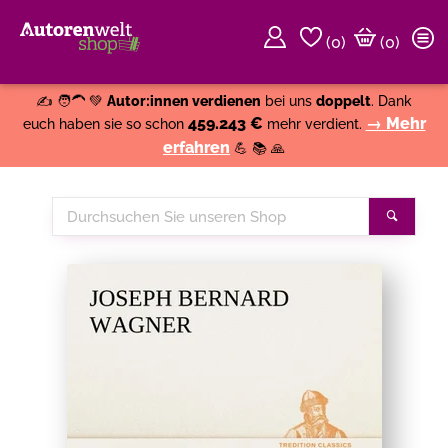
(
0
)
(0)
Weiter einkaufen
Close
✍️ 🧑‍🦱 💚
Autor:innen verdienen
bei uns
doppelt
. Dank
459.243 €
→ Mehr
euch haben sie so schon
mehr verdient.
erfahren
💪 📚 🙏
Durchsuchen
Suche
Sie
unseren
Shop