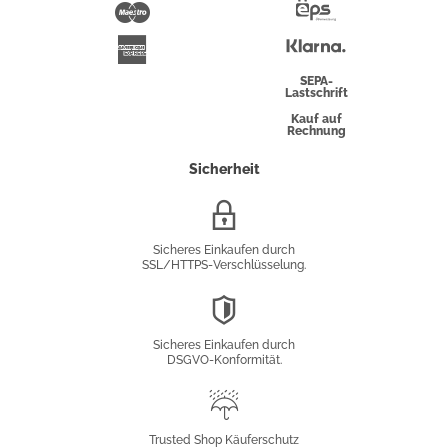
Pay
Maestro
Eps-
Überweisung
Klarna
American
Express
SEPA-
Lastschrift
Kauf auf
Rechnung
Sicherheit
SSL/HTTPS-
Verschlüsselung
Sicheres Einkaufen durch
SSL/HTTPS-Verschlüsselung.
DSGVO-
Konformität
Sicheres Einkaufen durch
DSGVO-Konformität.
Trusted
Shop
Trusted Shop Käuferschutz