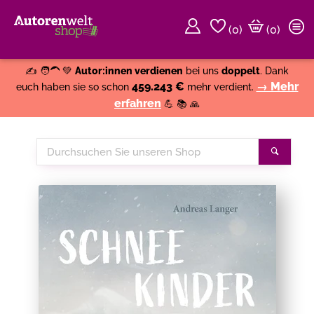
(
0
)
(0)
Weiter einkaufen
Close
✍️ 🧑‍🦱 💚
Autor:innen verdienen
bei uns
doppelt
. Dank
459.243 €
→ Mehr
euch haben sie so schon
mehr verdient.
erfahren
💪 📚 🙏
Durchsuchen
Suche
Sie
unseren
Shop