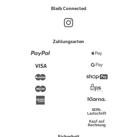
Bleib Connected
Zahlungsarten
Paypal
Apple
Pay
Visa
Google
Pay
Mastercard
Shopify
Pay
Maestro
Eps-
Überweisung
Klarna
American
Express
SEPA-
Lastschrift
Kauf auf
Rechnung
Sicherheit