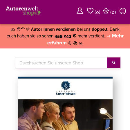
(
0
)
(0)
Weiter einkaufen
Close
✍️ 🧑‍🦱 💚
Autor:innen verdienen
bei uns
doppelt
. Dank
459.243 €
→ Mehr
euch haben sie so schon
mehr verdient.
erfahren
💪 📚 🙏
Durchsuchen
Suche
Sie
unseren
Shop