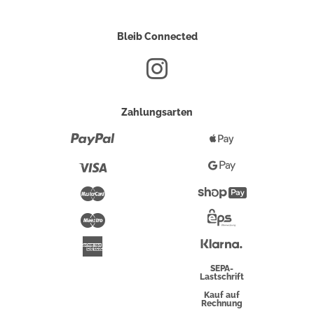
Bleib Connected
Zahlungsarten
Paypal
Apple
Pay
Visa
Google
Pay
Mastercard
Shopify
Pay
Maestro
Eps-
Überweisung
Klarna
American
Express
SEPA-
Lastschrift
Kauf auf
Rechnung