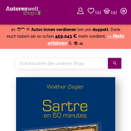
(
0
)
(0)
Weiter einkaufen
Close
✍️ 🧑‍🦱 💚
Autor:innen verdienen
bei uns
doppelt
. Dank
459.243 €
→ Mehr
euch haben sie so schon
mehr verdient.
erfahren
💪 📚 🙏
Durchsuchen
Suche
Sie
unseren
Shop