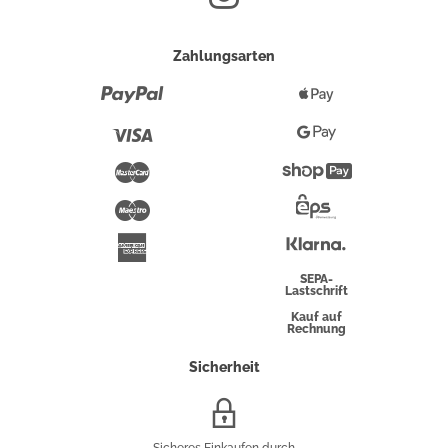
Zahlungsarten
Paypal
Apple
Pay
Visa
Google
Pay
Mastercard
Shopify
Pay
Maestro
Eps-
Überweisung
Klarna
American
Express
SEPA-
Lastschrift
Kauf auf
Rechnung
Sicherheit
SSL/HTTPS-
Verschlüsselung