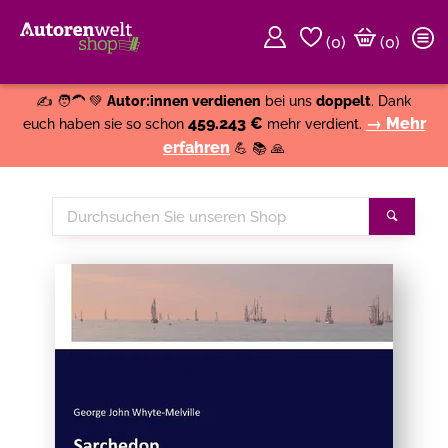
(
0
)
(0)
Weiter einkaufen
Close
✍️ 🧑‍🦱 💚
Autor:innen verdienen
bei uns
doppelt
. Dank
459.243 €
→ Mehr
euch haben sie so schon
mehr verdient.
erfahren
💪 📚 🙏
Durchsuchen
Suche
Sie
unseren
Shop