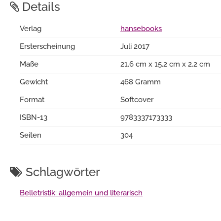
Details
Verlag
hansebooks
Ersterscheinung
Juli 2017
Maße
21.6 cm x 15.2 cm x 2.2 cm
Gewicht
468 Gramm
Format
Softcover
ISBN-13
9783337173333
Seiten
304
Schlagwörter
Belletristik: allgemein und literarisch