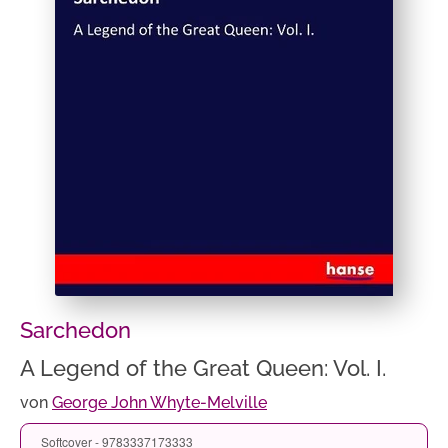
Sarchedon
A Legend of the Great Queen: Vol. I.
von
George John Whyte-Melville
Softcover - 9783337173333