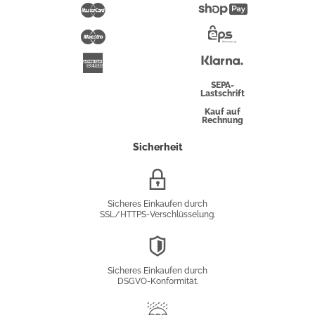
Pay
Mastercard
Shopify
Pay
Maestro
Eps-
Überweisung
Klarna
American
Express
SEPA-
Lastschrift
Kauf auf
Rechnung
Sicherheit
SSL/HTTPS-
Verschlüsselung
Sicheres Einkaufen durch
SSL/HTTPS-Verschlüsselung.
DSGVO-
Konformität
Sicheres Einkaufen durch
DSGVO-Konformität.
Trusted