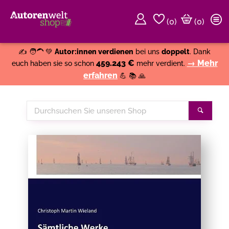
(
0
)
(0)
Weiter einkaufen
Close
✍️ 🧑‍🦱 💚
Autor:innen verdienen
bei uns
doppelt
. Dank
459.243 €
→ Mehr
euch haben sie so schon
mehr verdient.
erfahren
💪 📚 🙏
Durchsuchen
Suche
Sie
unseren
Shop