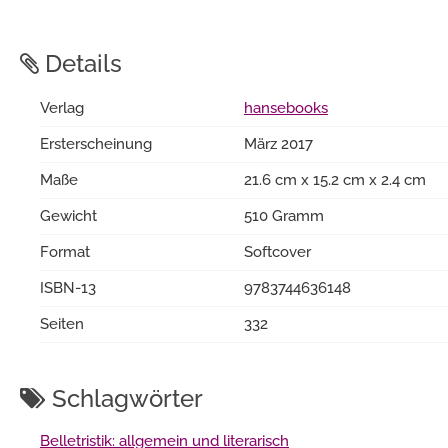
Details
Verlag
hansebooks
Ersterscheinung
März 2017
Maße
21.6 cm x 15.2 cm x 2.4 cm
Gewicht
510 Gramm
Format
Softcover
ISBN-13
9783744636148
Seiten
332
Schlagwörter
Belletristik: allgemein und literarisch