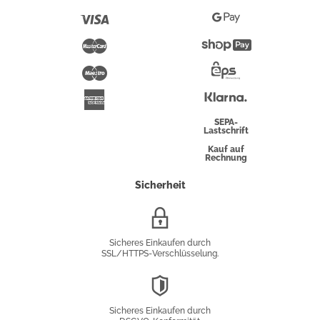
Pay
Visa
Google
Pay
Mastercard
Shopify
Pay
Maestro
Eps-
Überweisung
Klarna
American
Express
SEPA-
Lastschrift
Kauf auf
Rechnung
Sicherheit
SSL/HTTPS-
Verschlüsselung
Sicheres Einkaufen durch
SSL/HTTPS-Verschlüsselung.
DSGVO-
Konformität
Sicheres Einkaufen durch