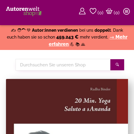
(
0
)
(0)
Weiter einkaufen
Close
✍️ 🧑‍🦱 💚
Autor:innen verdienen
bei uns
doppelt
. Dank
459.243 €
→ Mehr
euch haben sie so schon
mehr verdient.
erfahren
💪 📚 🙏
Durchsuchen
Suche
Sie
unseren
Shop