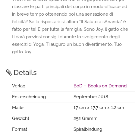
rilassare le parti principali del corpo in modo efficace ed
in breve tempo ottenendo poi una sensazione di
felicità? Se la risposta è si, allora "Il Saluto a sAnanda" è
fatto per te! E per tutta la famiglia. Sono Joy, il gatto che
ti darà preziosi consigli durante lo svolgimento degli
esercizi di Yoga. Ti auguro un buon divertimento. Tuo
gatto Joy
Details
Verlag
BoD – Books on Demand
Ersterscheinung
September 2018
Maße
17 cm x 17.7 cm x 1.2 cm
Gewicht
252 Gramm
Format
Spiralbindung