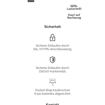
Express
SEPA-
Lastschrift
Kauf auf
Rechnung
Sicherheit
SSL/HTTPS-
Verschlüsselung
Sicheres Einkaufen durch
SSL/HTTPS-Verschlüsselung.
DSGVO-
Konformität
Sicheres Einkaufen durch
DSGVO-Konformität.
Trusted
Shop
Trusted Shop Käuferschutz
€100 kostenlos abgesichert.
Käuferschutz
Kontakt