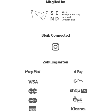
Mitglied im
Bleib Connected
Zahlungsarten
Paypal
Apple
Pay
Visa
Google
Pay
Mastercard
Shopify
Pay
Maestro
Eps-
Überweisung
Klarna
American