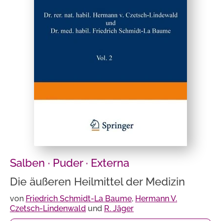
Salben · Puder · Externa
Die äußeren Heilmittel der Medizin
von
Friedrich Schmidt-La Baume
,
Hermann V.
Czetsch-Lindenwald
und
R. Jäger