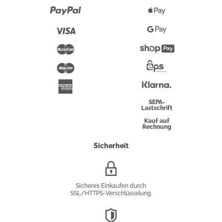
Paypal
Apple
Pay
Visa
Google
Pay
Mastercard
Shopify
Pay
Maestro
Eps-
Überweisung
Klarna
American
Express
SEPA-
Lastschrift
Kauf auf
Rechnung
Sicherheit
SSL/HTTPS-
Verschlüsselung
Sicheres Einkaufen durch
SSL/HTTPS-Verschlüsselung.
DSGVO-