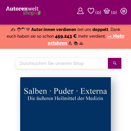
(
0
)
(0)
Weiter einkaufen
Close
✍️ 🧑‍🦱 💚
Autor:innen verdienen
bei uns
doppelt
. Dank
459.243 €
→ Mehr
euch haben sie so schon
mehr verdient.
erfahren
💪 📚 🙏
Durchsuchen
Suche
Sie
unseren
Shop