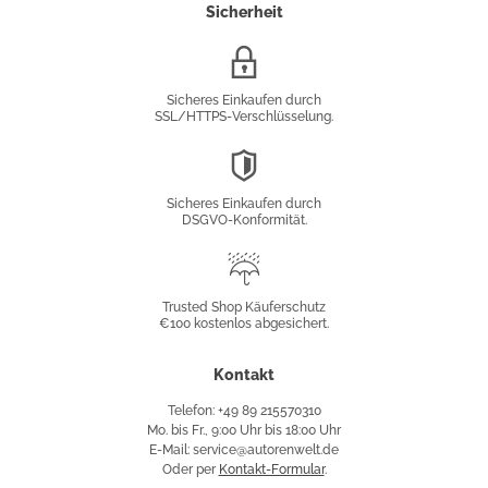
Sicherheit
SSL/HTTPS-
Verschlüsselung
Sicheres Einkaufen durch
SSL/HTTPS-Verschlüsselung.
DSGVO-
Konformität
Sicheres Einkaufen durch
DSGVO-Konformität.
Trusted
Shop
Trusted Shop Käuferschutz
€100 kostenlos abgesichert.
Käuferschutz
Kontakt
Telefon: +49 89 215570310
Mo. bis Fr., 9:00 Uhr bis 18:00 Uhr
E-Mail: service@autorenwelt.de
Oder per
Kontakt-Formular
.