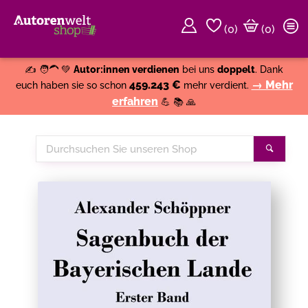
(
0
)
(0)
Weiter einkaufen
Close
✍️ 🧑‍🦱 💚
Autor:innen verdienen
bei uns
doppelt
. Dank
459.243 €
→ Mehr
euch haben sie so schon
mehr verdient.
erfahren
💪 📚 🙏
Durchsuchen
Suche
Sie
unseren
Shop