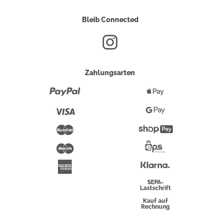
Bleib Connected
Zahlungsarten
Paypal
Apple
Pay
Visa
Google
Pay
Mastercard
Shopify
Pay
Maestro
Eps-
Überweisung
Klarna
American
Express
SEPA-
Lastschrift
Kauf auf
Rechnung