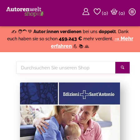
(
0
)
(0)
Weiter einkaufen
Close
✍️ 🧑‍🦱 💚
Autor:innen verdienen
bei uns
doppelt
. Dank
459.243 €
→ Mehr
euch haben sie so schon
mehr verdient.
erfahren
💪 📚 🙏
Durchsuchen
Suche
Sie
unseren
Shop