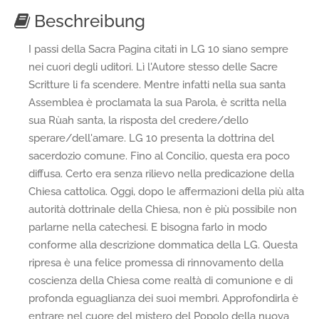
Beschreibung
I passi della Sacra Pagina citati in LG 10 siano sempre
nei cuori degli uditori. Lì l'Autore stesso delle Sacre
Scritture li fa scendere. Mentre infatti nella sua santa
Assemblea è proclamata la sua Parola, è scritta nella
sua Rùah santa, la risposta del credere/dello
sperare/dell'amare. LG 10 presenta la dottrina del
sacerdozio comune. Fino al Concilio, questa era poco
diffusa. Certo era senza rilievo nella predicazione della
Chiesa cattolica. Oggi, dopo le affermazioni della più alta
autorità dottrinale della Chiesa, non è più possibile non
parlarne nella catechesi. E bisogna farlo in modo
conforme alla descrizione dommatica della LG. Questa
ripresa è una felice promessa di rinnovamento della
coscienza della Chiesa come realtà di comunione e di
profonda eguaglianza dei suoi membri. Approfondirla è
entrare nel cuore del mistero del Popolo della nuova