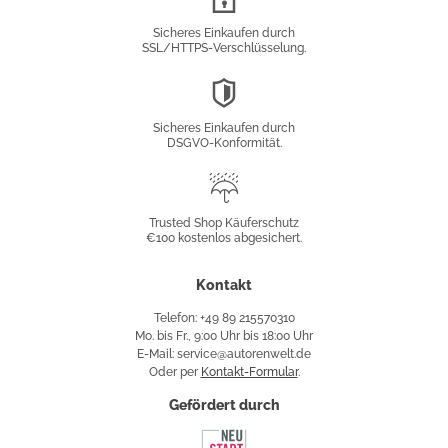
Verschlüsselung
Sicheres Einkaufen durch
SSL/HTTPS-Verschlüsselung.
DSGVO-
Konformität
Sicheres Einkaufen durch
DSGVO-Konformität.
Trusted
Shop
Trusted Shop Käuferschutz
€100 kostenlos abgesichert.
Käuferschutz
Kontakt
Telefon: +49 89 215570310
Mo. bis Fr., 9:00 Uhr bis 18:00 Uhr
E-Mail: service@autorenwelt.de
Oder per
Kontakt-Formular
.
Gefördert durch