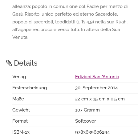
alleanza; popolo in comunione col Padre per mezzo di
Gesù Risorto, unico perfetto ed eterno Sacerdote,
popolo di sacerdoti, teodidatti (1 Ts 4,9) nella sua Rùah,
all'agape reciproca e verso tutti. In attesa della Sua
Venuta.
Details
Verlag
Edizioni Sant'Antonio
Ersterscheinung
30. September 2014
Maße
22 cm x 15 cm x 0.5 cm
Gewicht
107 Gramm
Format
Softcover
ISBN-13
9783639606294