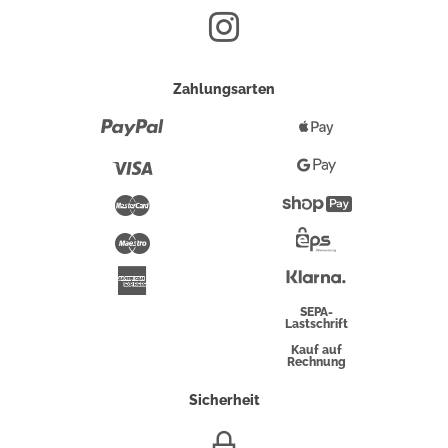
Zahlungsarten
Paypal
Apple
Pay
Visa
Google
Pay
Mastercard
Shopify
Pay
Maestro
Eps-
Überweisung
Klarna
American
Express
SEPA-
Lastschrift
Kauf auf
Rechnung
Sicherheit
SSL/HTTPS-