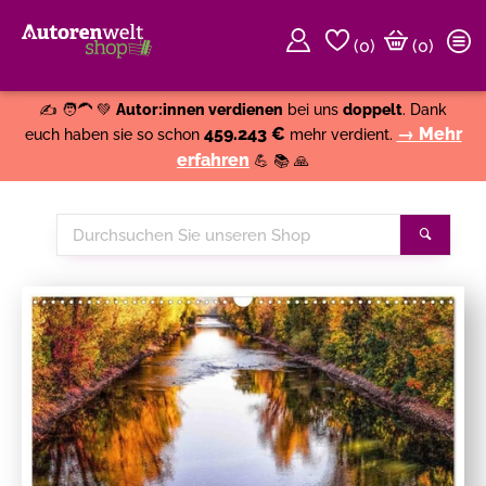
(
0
)
(0)
Weiter einkaufen
Close
✍️ 🧑‍🦱 💚
Autor:innen verdienen
bei uns
doppelt
. Dank
459.243 €
→ Mehr
euch haben sie so schon
mehr verdient.
erfahren
💪 📚 🙏
Durchsuchen
Suche
Sie
unseren
Shop