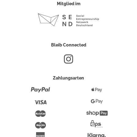
Mitglied im
Bleib Connected
Zahlungsarten
Paypal
Apple
Pay
Visa
Google
Pay
Mastercard
Shopify
Pay
Maestro
Eps-
Überweisung
Klarna
American