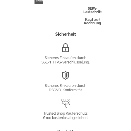
Express
SEPA-
Lastschrift
Kauf auf
Rechnung
Sicherheit
SSL/HTTPS-
Verschlüsselung
Sicheres Einkaufen durch
SSL/HTTPS-Verschlüsselung.
DSGVO-
Konformität
Sicheres Einkaufen durch
DSGVO-Konformität.
Trusted
Shop
Trusted Shop Käuferschutz
€100 kostenlos abgesichert.
Käuferschutz