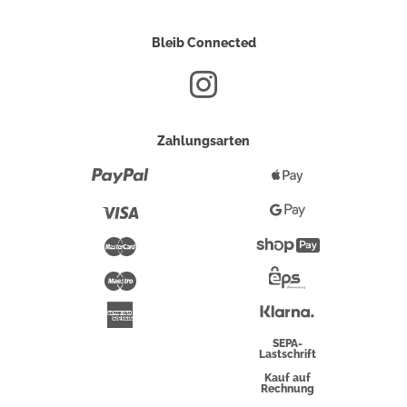
Bleib Connected
Zahlungsarten
Paypal
Apple
Pay
Visa
Google
Pay
Mastercard
Shopify
Pay
Maestro
Eps-
Überweisung
Klarna
American
Express
SEPA-
Lastschrift
Kauf auf
Rechnung