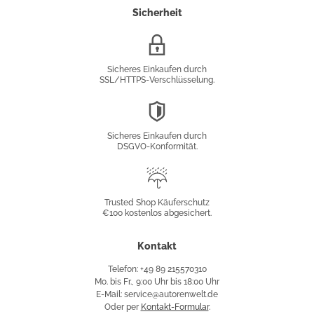
Sicherheit
SSL/HTTPS-
Verschlüsselung
Sicheres Einkaufen durch
SSL/HTTPS-Verschlüsselung.
DSGVO-
Konformität
Sicheres Einkaufen durch
DSGVO-Konformität.
Trusted
Shop
Trusted Shop Käuferschutz
€100 kostenlos abgesichert.
Käuferschutz
Kontakt
Telefon: +49 89 215570310
Mo. bis Fr., 9:00 Uhr bis 18:00 Uhr
E-Mail: service@autorenwelt.de
Oder per
Kontakt-Formular
.