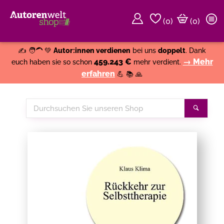
(
0
)
(0)
Weiter einkaufen
Close
✍️ 🧑‍🦱 💚
Autor:innen verdienen
bei uns
doppelt
. Dank
459.243 €
→ Mehr
euch haben sie so schon
mehr verdient.
erfahren
💪 📚 🙏
Durchsuchen
Suche
Sie
unseren
Shop