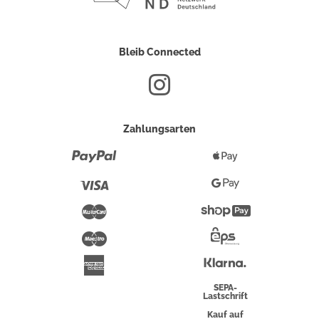
Bleib Connected
Zahlungsarten
Paypal
Apple
Pay
Visa
Google
Pay
Mastercard
Shopify
Pay
Maestro
Eps-
Überweisung
Klarna
American
Express
SEPA-
Lastschrift
Kauf auf