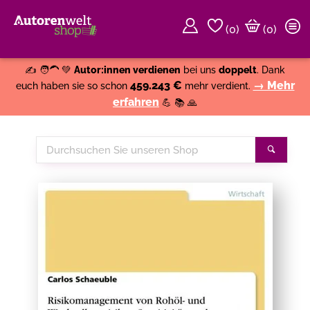
(
0
)
(0)
Weiter einkaufen
Close
✍️ 🧑‍🦱 💚
Autor:innen verdienen
bei uns
doppelt
. Dank
459.243 €
→ Mehr
euch haben sie so schon
mehr verdient.
erfahren
💪 📚 🙏
Durchsuchen
Suche
Sie
unseren
Shop