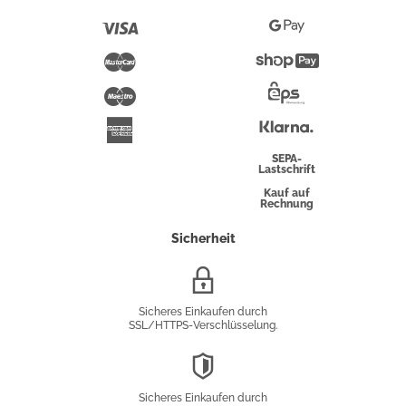
Pay
Visa
Google
Pay
Mastercard
Shopify
Pay
Maestro
Eps-
Überweisung
Klarna
American
Express
SEPA-
Lastschrift
Kauf auf
Rechnung
Sicherheit
SSL/HTTPS-
Verschlüsselung
Sicheres Einkaufen durch
SSL/HTTPS-Verschlüsselung.
DSGVO-
Konformität
Sicheres Einkaufen durch