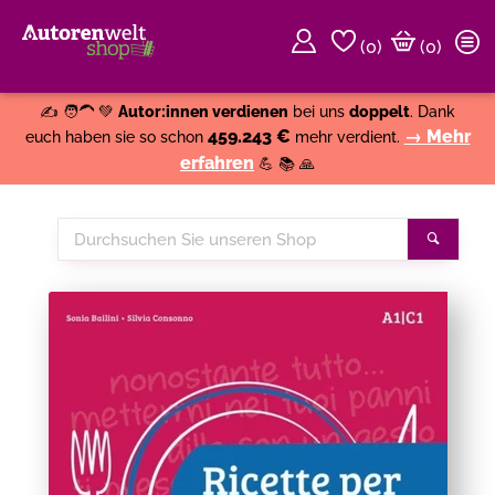
(
0
)
(0)
Weiter einkaufen
Close
✍️ 🧑‍🦱 💚
Autor:innen verdienen
bei uns
doppelt
. Dank
459.243 €
→ Mehr
euch haben sie so schon
mehr verdient.
erfahren
💪 📚 🙏
Durchsuchen
Suche
Sie
unseren
Shop