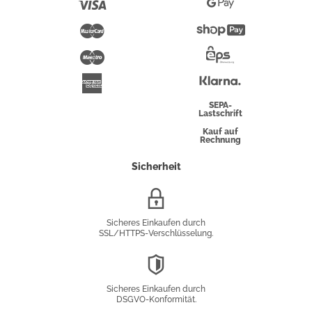
Visa
Google
Pay
Mastercard
Shopify
Pay
Maestro
Eps-
Überweisung
Klarna
American
Express
SEPA-
Lastschrift
Kauf auf
Rechnung
Sicherheit
SSL/HTTPS-
Verschlüsselung
Sicheres Einkaufen durch
SSL/HTTPS-Verschlüsselung.
DSGVO-
Konformität
Sicheres Einkaufen durch
DSGVO-Konformität.