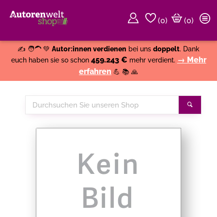
(
0
)
(0)
Weiter einkaufen
Close
✍️ 🧑‍🦱 💚
Autor:innen verdienen
bei uns
doppelt
. Dank
459.243 €
→ Mehr
euch haben sie so schon
mehr verdient.
erfahren
💪 📚 🙏
Durchsuchen
Suche
Sie
unseren
Shop