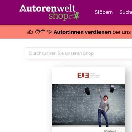
Stöbern
Such
✍️ 🧑‍🦱 💚
Autor:innen verdienen
bei un
Durchsuchen
Sie
unseren
Shop