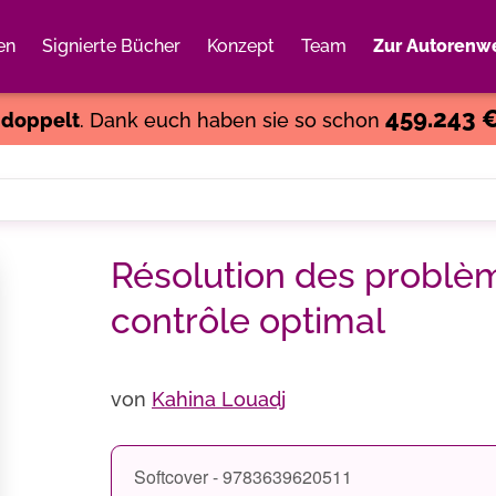
en
Signierte Bücher
Konzept
Team
Zur Autorenwe
Weiter einkaufen
Close
459.243 
s
doppelt
. Dank euch haben sie so schon
Résolution des problè
contrôle optimal
von
Kahina Louadj
Softcover - 9783639620511