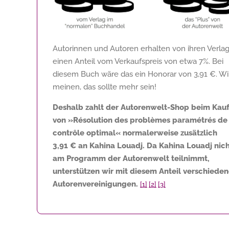
Autorinnen und Autoren erhalten von ihren Verla
einen Anteil vom Verkaufspreis von etwa 7%. Bei
diesem Buch wäre das ein Honorar von
3,91 €
. Wi
meinen, das sollte mehr sein!
Deshalb zahlt der Autorenwelt-Shop beim Kau
von »Résolution des problèmes paramétrés de
contrôle optimal« normalerweise zusätzlich
3,91 €
an Kahina Louadj. Da Kahina Louadj nic
am Programm der Autorenwelt teilnimmt,
unterstützen wir mit diesem Anteil verschiede
Autorenvereinigungen.
[1]
[2]
[3]