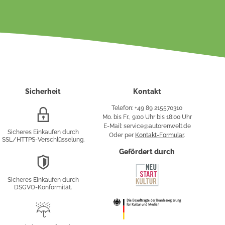
Sicherheit
Kontakt
Telefon: +49 89 215570310
SSL/HTTPS-
Mo. bis Fr., 9:00 Uhr bis 18:00 Uhr
Verschlüsselung
E-Mail: service@autorenwelt.de
Sicheres Einkaufen durch
Oder per
Kontakt-Formular
.
SSL/HTTPS-Verschlüsselung.
fy
Gefördert durch
DSGVO-
Konformität
Sicheres Einkaufen durch
sung
DSGVO-Konformität.
Trusted
Shop