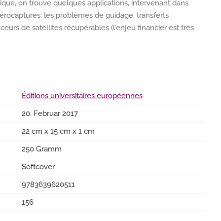
tique, on trouve quelques applications, intervenant dans
aérocaptures: les problèmes de guidage, transferts
eurs de satellites récupérables (l'enjeu financier est très
Éditions universitaires européennes
20. Februar 2017
22 cm x 15 cm x 1 cm
250 Gramm
Softcover
9783639620511
156