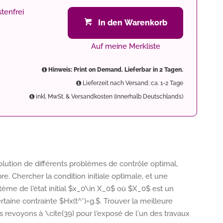
tenfrei
In den Warenkorb
Auf meine Merkliste
Hinweis: Print on Demand. Lieferbar in 2 Tagen.
Lieferzeit nach Versand: ca. 1-2 Tage
inkl. MwSt. & Versandkosten (innerhalb Deutschlands)
olution de différents problèmes de contrôle optimal,
e. Chercher la condition initiale optimale, et une
e de l'état initial $x_0\in X_0$ où $X_0$ est un
rtaine contrainte $Hx(t^*)=g.$. Trouver la meilleure
s revoyons à \cite{39} pour l'exposé de l'un des travaux