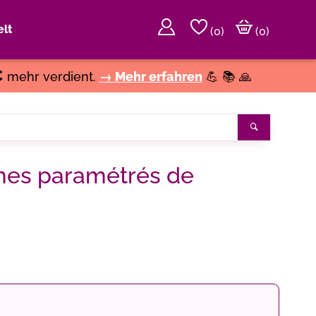
lt
(
0
)
(0)
€
mehr verdient.
→ Mehr erfahren
💪 📚 🙏
Suchen
mes paramétrés de