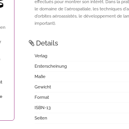
effectués pour montrer son intérêt. Dans la pra
le domaine de l'aérospatiale, les techniques d'
d'orbites aéroassistés, le développement de lanc
important).
gen
Details
r
Verlag
f
Ersterscheinung
Maße
ht
Gewicht
ne
Format
ISBN-13
Seiten