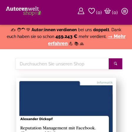
(
0
)
(0)
Weiter einkaufen
Close
✍️ 🧑‍🦱 💚
Autor:innen verdienen
bei uns
doppelt
. Dank
459.243 €
→ Mehr
euch haben sie so schon
mehr verdient.
erfahren
💪 📚 🙏
Durchsuchen
Suche
Sie
unseren
Shop