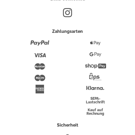
Zahlungsarten
Paypal
Apple
Pay
Visa
Google
Pay
Mastercard
Shopify
Pay
Maestro
Eps-
Überweisung
Klarna
American
Express
SEPA-
Lastschrift
Kauf auf
Rechnung
Sicherheit