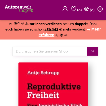
(
0
)
(0)
Weiter einkaufen
Close
✍️ 🧑‍🦱 💚
Autor:innen verdienen
bei uns
doppelt
. Dank
459.243 €
→ Mehr
euch haben sie so schon
mehr verdient.
erfahren
💪 📚 🙏
Durchsuchen
Suche
Sie
unseren
Shop