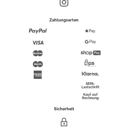
Zahlungsarten
Paypal
Apple
Pay
Visa
Google
Pay
Mastercard
Shopify
Pay
Maestro
Eps-
Überweisung
Klarna
American
Express
SEPA-
Lastschrift
Kauf auf
Rechnung
Sicherheit
SSL/HTTPS-