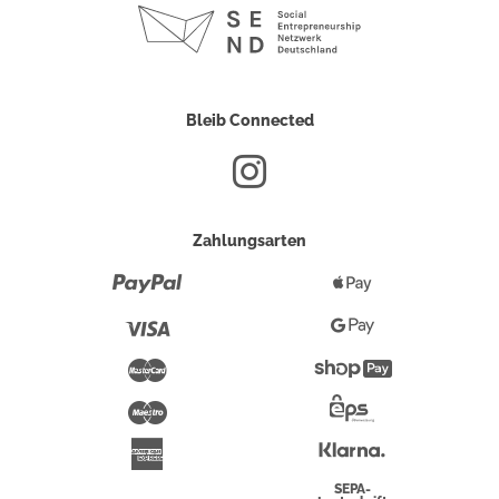
Bleib Connected
Zahlungsarten
Paypal
Apple
Pay
Visa
Google
Pay
Mastercard
Shopify
Pay
Maestro
Eps-
Überweisung
Klarna
American
Express
SEPA-