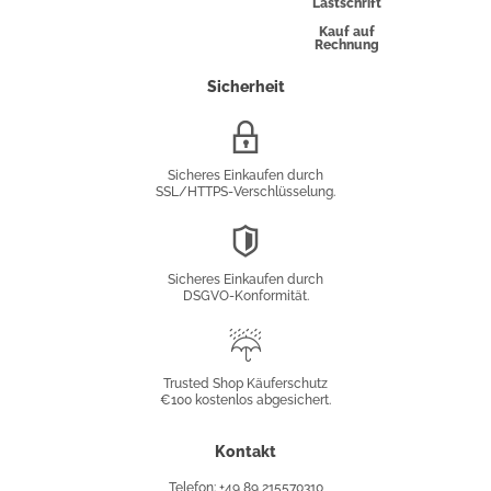
Lastschrift
Kauf auf
Rechnung
Sicherheit
SSL/HTTPS-
Verschlüsselung
Sicheres Einkaufen durch
SSL/HTTPS-Verschlüsselung.
DSGVO-
Konformität
Sicheres Einkaufen durch
DSGVO-Konformität.
Trusted
Shop
Trusted Shop Käuferschutz
€100 kostenlos abgesichert.
Käuferschutz
Kontakt
Telefon: +49 89 215570310