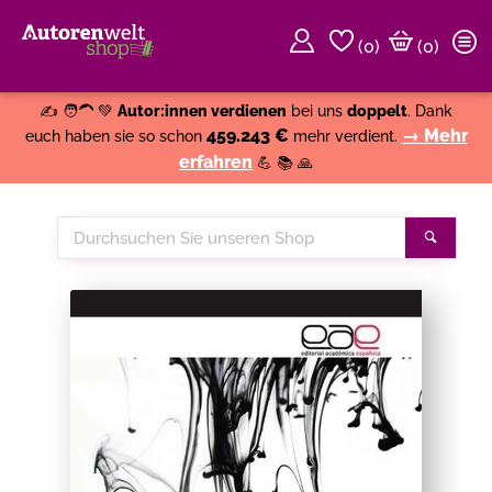
(
0
)
(0)
Weiter einkaufen
Close
✍️ 🧑‍🦱 💚
Autor:innen verdienen
bei uns
doppelt
. Dank
459.243 €
→ Mehr
euch haben sie so schon
mehr verdient.
erfahren
💪 📚 🙏
Durchsuchen
Suche
Sie
unseren
Shop