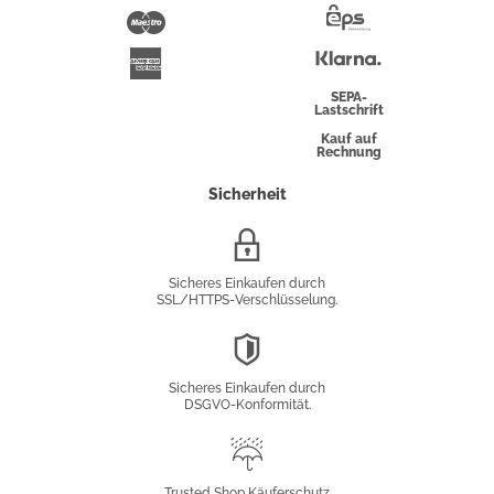
Pay
Maestro
Eps-
Überweisung
Klarna
American
Express
SEPA-
Lastschrift
Kauf auf
Rechnung
Sicherheit
SSL/HTTPS-
Verschlüsselung
Sicheres Einkaufen durch
SSL/HTTPS-Verschlüsselung.
DSGVO-
Konformität
Sicheres Einkaufen durch
DSGVO-Konformität.
Trusted
Shop
Trusted Shop Käuferschutz