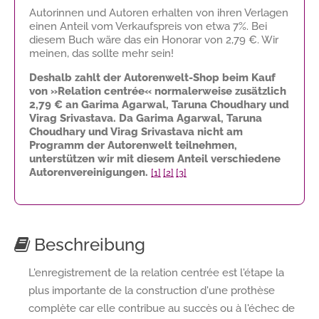
Autorinnen und Autoren erhalten von ihren Verlagen
einen Anteil vom Verkaufspreis von etwa 7%. Bei
diesem Buch wäre das ein Honorar von
2,79 €
. Wir
meinen, das sollte mehr sein!
Deshalb zahlt der Autorenwelt-Shop beim Kauf
von »Relation centrée« normalerweise zusätzlich
2,79 €
an Garima Agarwal, Taruna Choudhary und
Virag Srivastava. Da Garima Agarwal, Taruna
Choudhary und Virag Srivastava nicht am
Programm der Autorenwelt teilnehmen,
unterstützen wir mit diesem Anteil verschiedene
Autorenvereinigungen.
[1]
[2]
[3]
Beschreibung
L'enregistrement de la relation centrée est l'étape la
plus importante de la construction d'une prothèse
complète car elle contribue au succès ou à l'échec de