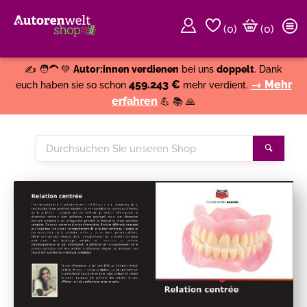
(
0
)
(0)
Weiter einkaufen
Close
✍️ 🧑‍🦱 💚
Autor:innen verdienen
bei uns
doppelt
. Dank
459.243 €
→ Mehr
euch haben sie so schon
mehr verdient.
erfahren
💪 📚 🙏
Durchsuchen
Suche
Sie
unseren
Shop