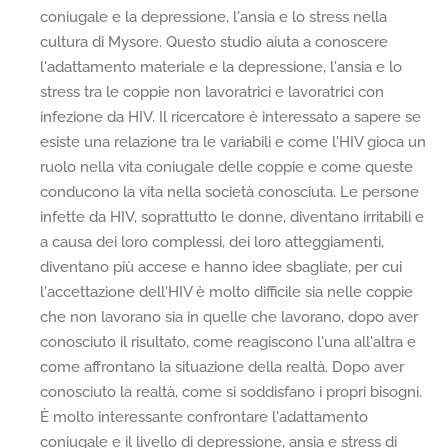
coniugale e la depressione, l'ansia e lo stress nella
cultura di Mysore. Questo studio aiuta a conoscere
l'adattamento materiale e la depressione, l'ansia e lo
stress tra le coppie non lavoratrici e lavoratrici con
infezione da HIV. Il ricercatore è interessato a sapere se
esiste una relazione tra le variabili e come l'HIV gioca un
ruolo nella vita coniugale delle coppie e come queste
conducono la vita nella società conosciuta. Le persone
infette da HIV, soprattutto le donne, diventano irritabili e
a causa dei loro complessi, dei loro atteggiamenti,
diventano più accese e hanno idee sbagliate, per cui
l'accettazione dell'HIV è molto difficile sia nelle coppie
che non lavorano sia in quelle che lavorano, dopo aver
conosciuto il risultato, come reagiscono l'una all'altra e
come affrontano la situazione della realtà. Dopo aver
conosciuto la realtà, come si soddisfano i propri bisogni.
È molto interessante confrontare l'adattamento
coniugale e il livello di depressione, ansia e stress di