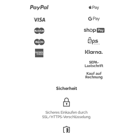
Paypal
Apple
Pay
Visa
Google
Pay
Mastercard
Shopify
Pay
Maestro
Eps-
Überweisung
Klarna
American
Express
SEPA-
Lastschrift
Kauf auf
Rechnung
Sicherheit
SSL/HTTPS-
Verschlüsselung
Sicheres Einkaufen durch
SSL/HTTPS-Verschlüsselung.
DSGVO-