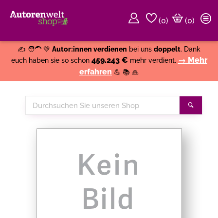
(
0
)
(0)
Weiter einkaufen
Close
✍️ 🧑‍🦱 💚
Autor:innen verdienen
bei uns
doppelt
. Dank
459.243 €
→ Mehr
euch haben sie so schon
mehr verdient.
erfahren
💪 📚 🙏
Durchsuchen
Suche
Sie
unseren
Shop