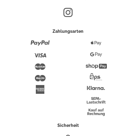
Zahlungsarten
Paypal
Apple
Pay
Visa
Google
Pay
Mastercard
Shopify
Pay
Maestro
Eps-
Überweisung
Klarna
American
Express
SEPA-
Lastschrift
Kauf auf
Rechnung
Sicherheit