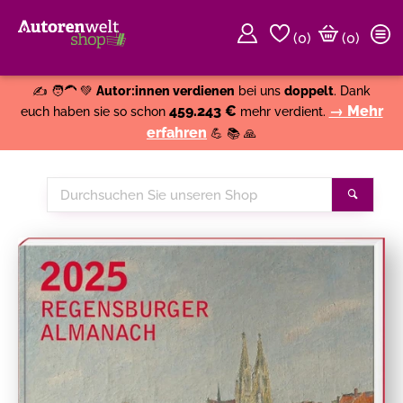
(
0
)
(0)
Weiter einkaufen
Close
✍️ 🧑‍🦱 💚
Autor:innen verdienen
bei uns
doppelt
. Dank
459.243 €
→ Mehr
euch haben sie so schon
mehr verdient.
erfahren
💪 📚 🙏
Durchsuchen
Suche
Sie
unseren
Shop