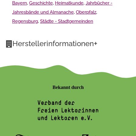
Bayern
,
Geschichte
,
Heimatkunde
,
Jahrbücher -
Jahresbände und Almanache
,
Oberpfalz
,
Regensburg
,
Städte - Stadtgemeinden
+
Herstellerinformationen
Bekannt durch