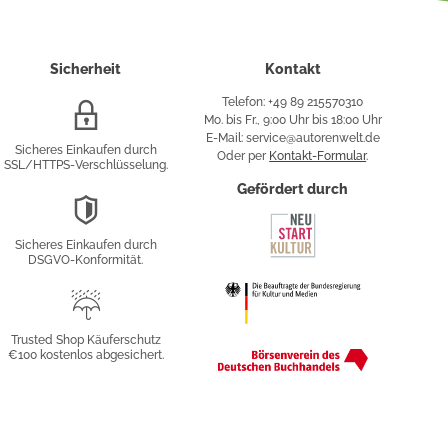
Sicherheit
Kontakt
Telefon: +49 89 215570310
SSL/HTTPS-
Mo. bis Fr., 9:00 Uhr bis 18:00 Uhr
Verschlüsselung
E-Mail: service@autorenwelt.de
Sicheres Einkaufen durch
Oder per
Kontakt-Formular
.
SSL/HTTPS-Verschlüsselung.
fy
Gefördert durch
DSGVO-
Konformität
Sicheres Einkaufen durch
sung
DSGVO-Konformität.
Trusted
Shop
Trusted Shop Käuferschutz
€100 kostenlos abgesichert.
Käuferschutz