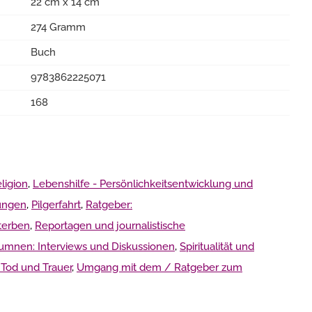
22 cm x 14 cm
274 Gramm
Buch
9783862225071
168
ligion
,
Lebenshilfe - Persönlichkeitsentwicklung und
ungen
,
Pilgerfahrt
,
Ratgeber:
Sterben
,
Reportagen und journalistische
umnen: Interviews und Diskussionen
,
Spiritualität und
Tod und Trauer
,
Umgang mit dem / Ratgeber zum