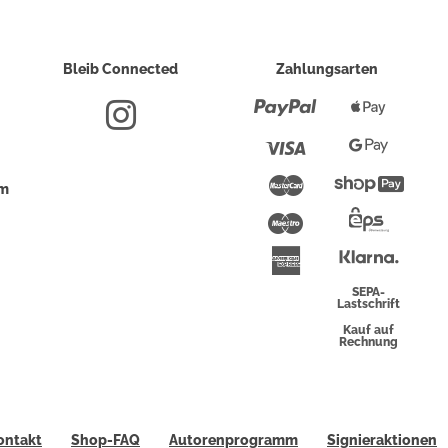
Bleib Connected
Zahlungsarten
Paypal
Apple
Pay
Visa
Google
Pay
Mastercard
Shopi
um
Pay
Maestro
Eps-
Überwei
Klarna
American
Express
SEPA-
Lastschrift
Kauf auf
Rechnung
ontakt
Shop-FAQ
Autorenprogramm
Signieraktionen