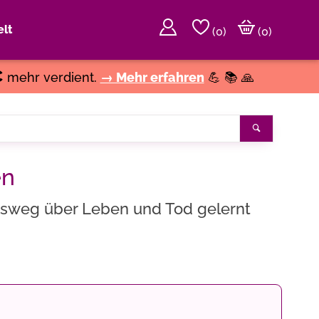
lt
(
0
)
(0)
€
mehr verdient.
→ Mehr erfahren
💪 📚 🙏
Suchen
en
sweg über Leben und Tod gelernt