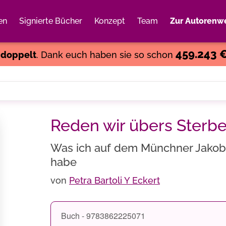
en
Signierte Bücher
Konzept
Team
Zur Autorenwe
Weiter einkaufen
Close
459.243 
s
doppelt
. Dank euch haben sie so schon
Reden wir übers Sterb
Was ich auf dem Münchner Jakob
habe
von
Petra Bartoli Y Eckert
Buch - 9783862225071