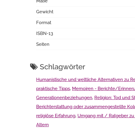
Maße
Gewicht
Format
ISBN-13
Seiten
Schlagwörter
Humanistische und weltliche Alternativen zu Re
praktische Tipps
,
Memoiren - Berichte/Erinner
Generationenbeziehungen
,
Religion: Tod und 
Berichterstattung oder zusammengestellte Kol
religiöse Erfahrung
,
Umgang mit / Ratgeber zu 
Altern