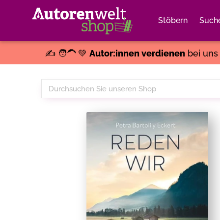
Stöbern
Such
✍️ 🧑‍🦱 💚
Autor:innen verdienen
bei un
Durchsuchen
Sie
unseren
Shop