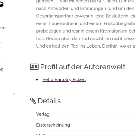
gemacht – von München bis St. Gallen. Der Mü
nach Antworten und Erfahrungen rund um den To
Gesprächspartner erwiesen: eine Bestatterin, ein
einer Trauerrednerin und einem Freitodbegleiter,
gen
probeliegen und war in einem Krematorium bei 
fest: Reden über den Tod macht ihn nicht besse
r
Und es holt den Tod ins Leben. Dorthin, wo er 
f
Profil auf der Autorenwelt
 €
Petra Bartoli y Eckert
Details
Verlag
Ersterscheinung