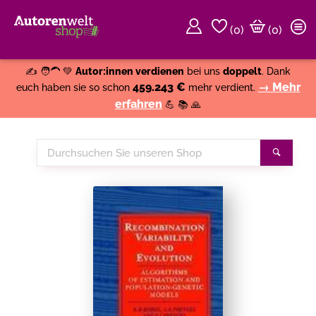
(
0
)
(0)
Weiter einkaufen
Close
✍️ 🧑‍🦱 💚
Autor:innen verdienen
bei uns
doppelt
. Dank
459.243 €
→ Mehr
euch haben sie so schon
mehr verdient.
erfahren
💪 📚 🙏
Durchsuchen
Suche
Sie
unseren
Shop