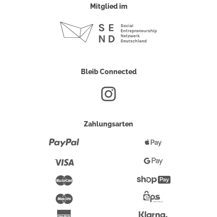
Mitglied im
Bleib Connected
Zahlungsarten
Paypal
Apple
Pay
Visa
Google
Pay
Mastercard
Shopify
Pay
Maestro
Eps-
Überweisung
Klarna
American