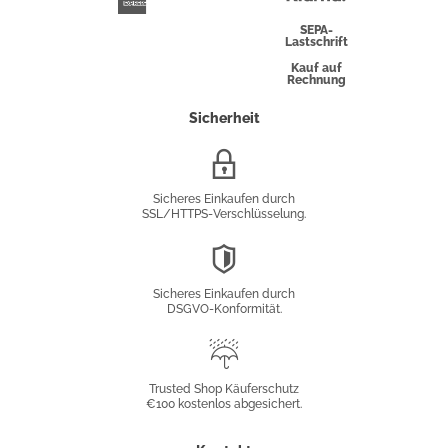
Express
SEPA-
Lastschrift
Kauf auf
Rechnung
Sicherheit
SSL/HTTPS-
Verschlüsselung
Sicheres Einkaufen durch
SSL/HTTPS-Verschlüsselung.
DSGVO-
Konformität
Sicheres Einkaufen durch
DSGVO-Konformität.
Trusted
Shop
Trusted Shop Käuferschutz
€100 kostenlos abgesichert.
Käuferschutz