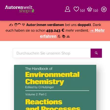
(
0
)
(0)
Weiter einkaufen
Close
✍️ 🧑‍🦱 💚
Autor:innen verdienen
bei uns
doppelt
. Dank
459.243 €
→ Mehr
euch haben sie so schon
mehr verdient.
erfahren
💪 📚 🙏
Durchsuchen
Suche
Sie
unseren
Shop