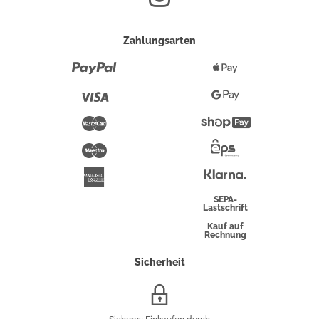
Zahlungsarten
Paypal
Apple
Pay
Visa
Google
Pay
Mastercard
Shopify
Pay
Maestro
Eps-
Überweisung
Klarna
American
Express
SEPA-
Lastschrift
Kauf auf
Rechnung
Sicherheit
SSL/HTTPS-
Verschlüsselung