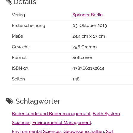
Details
Verlag
Springer Berlin
Ersterscheinung
03. Oktober 2013
Maße
24.4 cm x 17 cm
Gewicht
296 Gramm
Format
Softcover
ISBN-13
9783662152614
Seiten
148
Schlagwörter
Bodenkunde und Bodenmanagement
,
Earth System
Sciences
,
Environmental Management
,
Environmental Sciences
,
Geowissenschaften
,
Soil