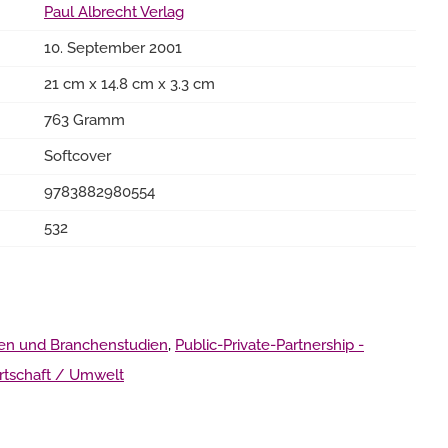
Paul Albrecht Verlag
10. September 2001
21 cm x 14.8 cm x 3.3 cm
763 Gramm
Softcover
9783882980554
532
ien und Branchenstudien
,
Public-Private-Partnership -
rtschaft / Umwelt