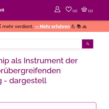
lt
(
0
)
(0)
€
mehr verdient.
→ Mehr erfahren
💪 📚 🙏
Suchen
hip als Instrument der
orübergreifenden
 - dargestell