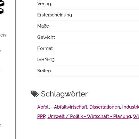
Verlag
Ersterscheinung
Maße
gen
Gewicht
Format
r
ISBN-13
f
Seiten
Schlagwörter
Abfall - Abfallwirtschaft
,
Dissertationen
,
Industr
PPP
,
Umwelt / Politik - Wirtschaft - Planung
,
Wi
r