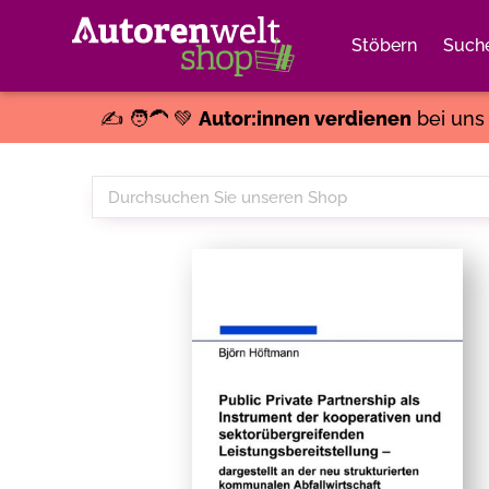
Stöbern
Such
✍️ 🧑‍🦱 💚
Autor:innen verdienen
bei un
Durchsuchen
Sie
unseren
Shop