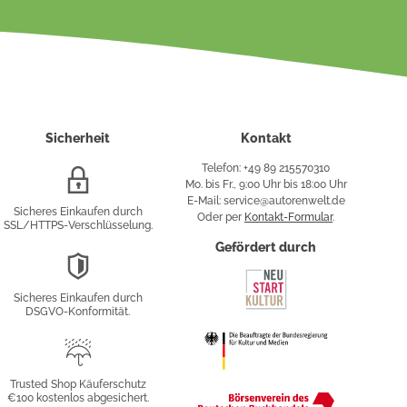
Sicherheit
Kontakt
Telefon: +49 89 215570310
SSL/HTTPS-
Mo. bis Fr., 9:00 Uhr bis 18:00 Uhr
Verschlüsselung
E-Mail: service@autorenwelt.de
Sicheres Einkaufen durch
Oder per
Kontakt-Formular
.
SSL/HTTPS-Verschlüsselung.
fy
Gefördert durch
DSGVO-
Konformität
Sicheres Einkaufen durch
sung
DSGVO-Konformität.
Trusted
Shop
Trusted Shop Käuferschutz
€100 kostenlos abgesichert.
Käuferschutz