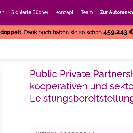
en
Signierte Bücher
Konzept
Team
Zur Autorenwe
Weiter einkaufen
Close
459.243 
s
doppelt
. Dank euch haben sie so schon
Public Private Partners
kooperativen und sekt
Leistungsbereitstellung