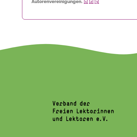
Autorenvereinigungen.
[1]
[2]
[3]