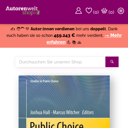
(
0
)
(0)
Weiter einkaufen
Close
✍️ 🧑‍🦱 💚
Autor:innen verdienen
bei uns
doppelt
. Dank
459.243 €
→ Mehr
euch haben sie so schon
mehr verdient.
erfahren
💪 📚 🙏
Durchsuchen
Suche
Sie
unseren
Shop