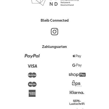
Bleib Connected
Zahlungsarten
Paypal
Apple
Pay
Visa
Google
Pay
Mastercard
Shopify
Pay
Maestro
Eps-
Überweisung
Klarna
American
Express
SEPA-
Lastschrift