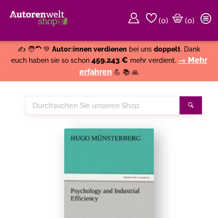
(
0
)
(0)
Weiter einkaufen
Close
✍️ 🧑‍🦱 💚
Autor:innen verdienen
bei uns
doppelt
. Dank
459.243 €
→ Mehr
euch haben sie so schon
mehr verdient.
erfahren
💪 📚 🙏
Durchsuchen
Suche
Sie
unseren
Shop