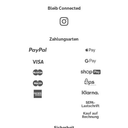
Bleib Connected
Zahlungsarten
Paypal
Apple
Pay
Visa
Google
Pay
Mastercard
Shopify
Pay
Maestro
Eps-
Überweisung
Klarna
American
Express
SEPA-
Lastschrift
Kauf auf
Rechnung
Sicherheit