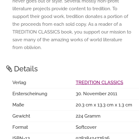
never goes out of style. Several mostly non-profit
literature projects provide content to tredition. To
support their good work, tredition donates a portion of
the proceeds from each sold copy. As a reader of a
TREDITION CLASSICS book, you support our mission to
save many of the amazing works of world literature
from oblivion.
Details
Verlag
TREDITION CLASSICS
Ersterscheinung
30. November 2011
Maße
20.3 cm x 13.3 cm x 1.3 cm
Gewicht
224 Gramm
Format
Softcover
ISBN-13
9783842477636