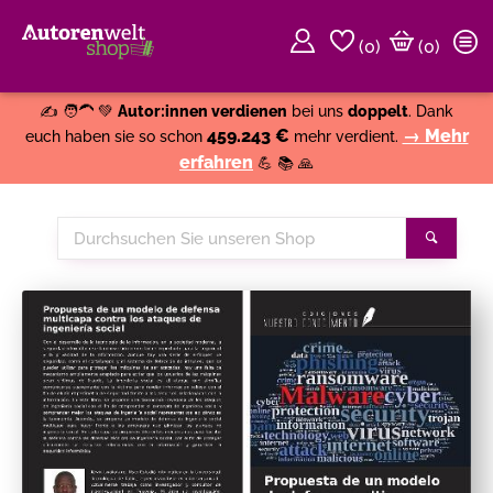
(
0
)
(0)
Weiter einkaufen
Close
✍️ 🧑‍🦱 💚
Autor:innen verdienen
bei uns
doppelt
. Dank
459.243 €
→ Mehr
euch haben sie so schon
mehr verdient.
erfahren
💪 📚 🙏
Durchsuchen
Suche
Sie
unseren
Shop