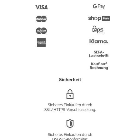
Pay
Visa
Google
Pay
Mastercard
Shopify
Pay
Maestro
Eps-
Überweisung
Klarna
American
Express
SEPA-
Lastschrift
Kauf auf
Rechnung
Sicherheit
SSL/HTTPS-
Verschlüsselung
Sicheres Einkaufen durch
SSL/HTTPS-Verschlüsselung.
DSGVO-
Konformität
Sicheres Einkaufen durch
DSGVO-Konformität.