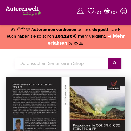
(
0
)
(0)
Weiter einkaufen
Close
✍️ 🧑‍🦱 💚
Autor:innen verdienen
bei uns
doppelt
. Dank
459.243 €
→ Mehr
euch haben sie so schon
mehr verdient.
erfahren
💪 📚 🙏
Durchsuchen
Suche
Sie
unseren
Shop