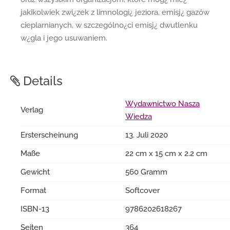
jakikolwiek zwi¿zek z limnologi¿ jeziora, emisj¿ gazów
cieplarnianych, w szczególno¿ci emisj¿ dwutlenku
w¿gla i jego usuwaniem.
Details
Wydawnictwo Nasza
Verlag
Wiedza
Ersterscheinung
13. Juli 2020
Maße
22 cm x 15 cm x 2.2 cm
Gewicht
560 Gramm
Format
Softcover
ISBN-13
9786202618267
Seiten
364