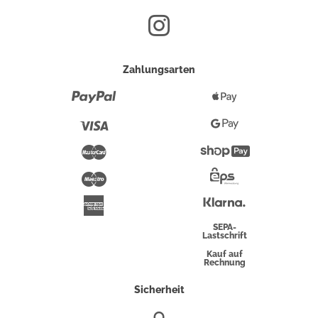
Zahlungsarten
Paypal
Apple
Pay
Visa
Google
Pay
Mastercard
Shopify
Pay
Maestro
Eps-
Überweisung
Klarna
American
Express
SEPA-
Lastschrift
Kauf auf
Rechnung
Sicherheit
SSL/HTTPS-