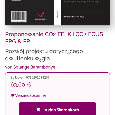
Proponowanie CO2 EFLK i CO2 ECUS
FPG & FP
Rozwój projektu dotycz¿cego
dwutlenku w¿gla
von
Solange Barambonye
Softcover - 9786202618267
63,60 €
Versandkostenfrei
In den Warenkorb