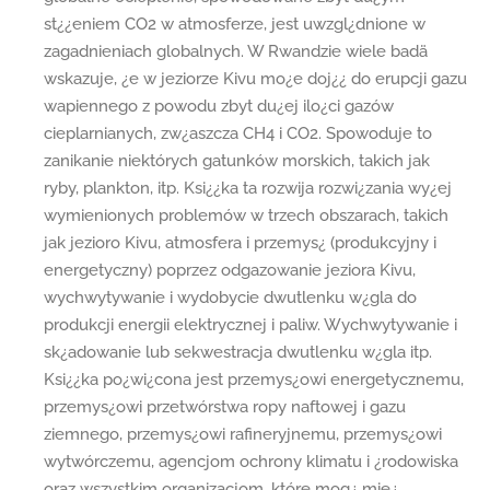
st¿¿eniem CO2 w atmosferze, jest uwzgl¿dnione w
zagadnieniach globalnych. W Rwandzie wiele badä
wskazuje, ¿e w jeziorze Kivu mo¿e doj¿¿ do erupcji gazu
wapiennego z powodu zbyt du¿ej ilo¿ci gazów
cieplarnianych, zw¿aszcza CH4 i CO2. Spowoduje to
zanikanie niektórych gatunków morskich, takich jak
ryby, plankton, itp. Ksi¿¿ka ta rozwija rozwi¿zania wy¿ej
wymienionych problemów w trzech obszarach, takich
jak jezioro Kivu, atmosfera i przemys¿ (produkcyjny i
energetyczny) poprzez odgazowanie jeziora Kivu,
wychwytywanie i wydobycie dwutlenku w¿gla do
produkcji energii elektrycznej i paliw. Wychwytywanie i
sk¿adowanie lub sekwestracja dwutlenku w¿gla itp.
Ksi¿¿ka po¿wi¿cona jest przemys¿owi energetycznemu,
przemys¿owi przetwórstwa ropy naftowej i gazu
ziemnego, przemys¿owi rafineryjnemu, przemys¿owi
wytwórczemu, agencjom ochrony klimatu i ¿rodowiska
oraz wszystkim organizacjom, które mog¿ mie¿