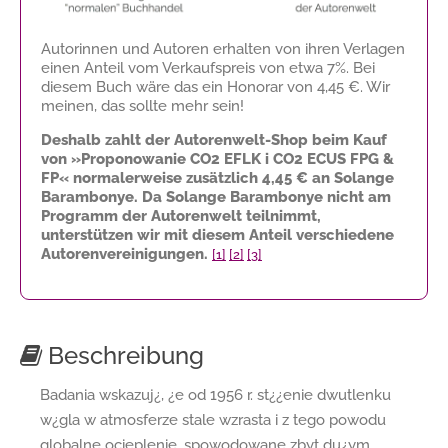
Autorinnen und Autoren erhalten von ihren Verlagen
einen Anteil vom Verkaufspreis von etwa 7%. Bei
diesem Buch wäre das ein Honorar von
4,45 €
. Wir
meinen, das sollte mehr sein!
Deshalb zahlt der Autorenwelt-Shop beim Kauf
von »Proponowanie CO2 EFLK i CO2 ECUS FPG &
FP« normalerweise zusätzlich
4,45 €
an Solange
Barambonye. Da Solange Barambonye nicht am
Programm der Autorenwelt teilnimmt,
unterstützen wir mit diesem Anteil verschiedene
Autorenvereinigungen.
[1]
[2]
[3]
Beschreibung
Badania wskazuj¿, ¿e od 1956 r. st¿¿enie dwutlenku
w¿gla w atmosferze stale wzrasta i z tego powodu
globalne ocieplenie, spowodowane zbyt du¿ym