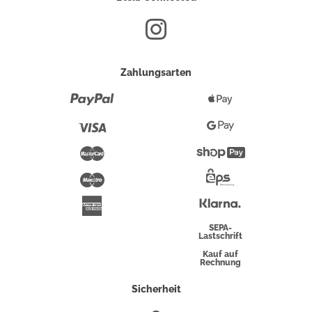
Zahlungsarten
Paypal
Apple
Pay
Visa
Google
Pay
Mastercard
Shopify
Pay
Maestro
Eps-
Überweisung
Klarna
American
Express
SEPA-
Lastschrift
Kauf auf
Rechnung
Sicherheit