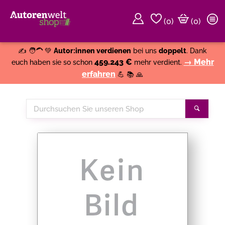
(
0
)
(0)
Weiter einkaufen
Close
✍️ 🧑‍🦱 💚
Autor:innen verdienen
bei uns
doppelt
. Dank
459.243 €
→ Mehr
euch haben sie so schon
mehr verdient.
erfahren
💪 📚 🙏
Durchsuchen
Suche
Sie
unseren
Shop