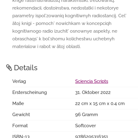
knige rassmatriwaütsq harakteristiki, trebowaniq,
rekomendacii, dostoinstwa, nedostatki i nekotorye
parametry ispol'zowaniq kognitiwnyh radiostancij. Cel'
ätoj knigi - pomoch' nowichkam w koncepciqh
kognitiwnogo radio izuchit' osnownye aspekty, ne
obraschaqs' k bol'shomu kolichestwu uchebnyh
materialow i rabot w ätoj oblasti.
Details
Verlag
Sciencia Scripts
Ersterscheinung
31. Oktober 2022
Maße
22 cm x 15 cm x 0.4 cm
Gewicht
96 Gramm
Format
Softcover
ISBN-13
9786205316351