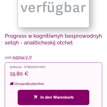
Progress w kognitiwnyh besprowodnyh
setqh - analiticheskij otchet
von
Adzhaj V. P
Softcover - 9786205316351
19,80 €
Versandkostenfrei
In den Warenkorb