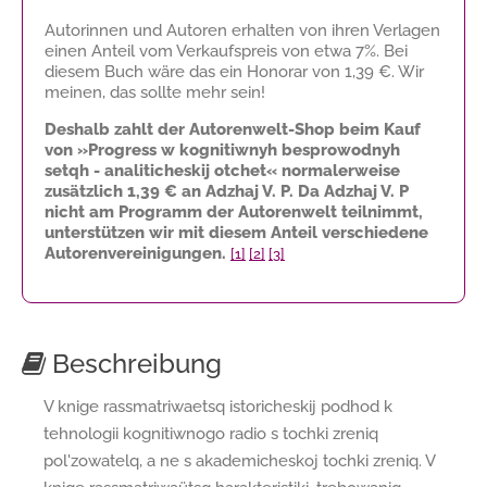
Autorinnen und Autoren erhalten von ihren Verlagen
einen Anteil vom Verkaufspreis von etwa 7%. Bei
diesem Buch wäre das ein Honorar von
1,39 €
. Wir
meinen, das sollte mehr sein!
Deshalb zahlt der Autorenwelt-Shop beim Kauf
von »Progress w kognitiwnyh besprowodnyh
setqh - analiticheskij otchet« normalerweise
zusätzlich
1,39 €
an Adzhaj V. P. Da Adzhaj V. P
nicht am Programm der Autorenwelt teilnimmt,
unterstützen wir mit diesem Anteil verschiedene
Autorenvereinigungen.
[1]
[2]
[3]
Beschreibung
V knige rassmatriwaetsq istoricheskij podhod k
tehnologii kognitiwnogo radio s tochki zreniq
pol'zowatelq, a ne s akademicheskoj tochki zreniq. V