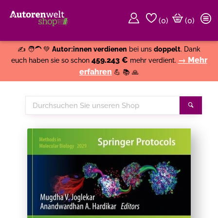
(
0
)
(0)
Weiter einkaufen
Close
✍️ 🧑‍🦱 💚
Autor:innen verdienen
bei uns
doppelt
. Dank
459.243 €
→ Mehr
euch haben sie so schon
mehr verdient.
erfahren
💪 📚 🙏
Durchsuchen
Suche
Sie
unseren
Shop