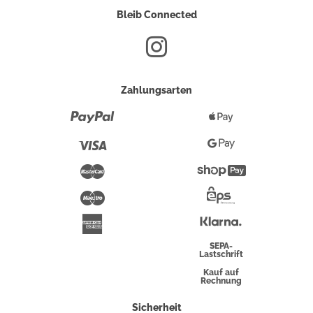
Bleib Connected
Zahlungsarten
Paypal
Apple
Pay
Visa
Google
Pay
Mastercard
Shopify
Pay
Maestro
Eps-
Überweisung
Klarna
American
Express
SEPA-
Lastschrift
Kauf auf
Rechnung
Sicherheit