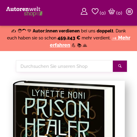
(
0
)
(0)
Weiter einkaufen
Close
✍️ 🧑‍🦱 💚
Autor:innen verdienen
bei uns
doppelt
. Dank
459.243 €
→ Mehr
euch haben sie so schon
mehr verdient.
erfahren
💪 📚 🙏
Durchsuchen
Suche
Sie
unseren
Shop