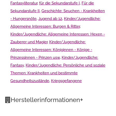
Fantasyliteratur
,
für die Sekundarstufe I
,
Für die
Sekundarstufe II
,
Geschichte: Seuchen - Krankheiten
- Hungersnöte
,
Jugend ab 12
,
Kinder/Jugendliche:
Allgemeine Interessen: Burgen & Ritter
,
Kinder/Jugendliche: Allgemeine Interessen: Hexen -
Zauberer und Magier
,
Kinder/Jugendliche:
Allgemeine Interessen: Königinnen - Könige -
Prinzessinnen - Prinzen usw
,
Kinder/Jugendliche:
Fantasy
,
Kinder/Jugendliche: Persönliche und soziale
Themen: Krankheiten und bestimmte
Gesundheitszustände
,
Kriegsgefangene
+
Herstellerinformationen