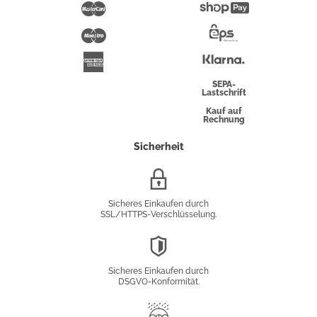
Pay
Mastercard
Shopify
Pay
Maestro
Eps-
Überweisung
Klarna
American
Express
SEPA-
Lastschrift
Kauf auf
Rechnung
Sicherheit
SSL/HTTPS-
Verschlüsselung
Sicheres Einkaufen durch
SSL/HTTPS-Verschlüsselung.
DSGVO-
Konformität
Sicheres Einkaufen durch
DSGVO-Konformität.
Trusted