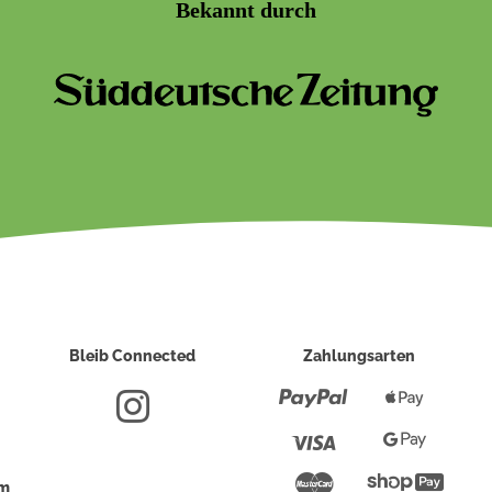
Bekannt durch
Bleib Connected
Zahlungsarten
Paypal
Apple
Pay
Visa
Google
Pay
Mastercard
Shopi
um