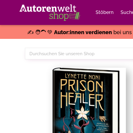
Stöbern
Such
✍️ 🧑‍🦱 💚
Autor:innen verdienen
bei un
Durchsuchen
Sie
unseren
Shop