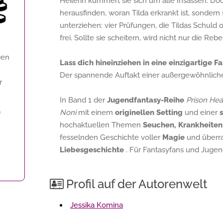
Heilerin kümmert sie sich um alle Insassen. Do
herausfinden, woran Tilda erkrankt ist, sondern
unterziehen: vier Prüfungen, die Tildas Schuld 
frei. Sollte sie scheitern, wird nicht nur die Reb
gen
Lass dich hineinziehen in eine einzigartige F
Der spannende Auftakt einer außergewöhnlichen
r
In Band 1 der
Jugendfantasy-Reihe
Prison Hea
Noni
mit einem
originellen Setting
und einer
f
hochaktuellen Themen
Seuchen, Krankheiten
fesselnden Geschichte voller
Magie
und überra
Liebesgeschichte
. Für Fantasyfans und Juge
Profil auf der Autorenwelt
Jessika Komina