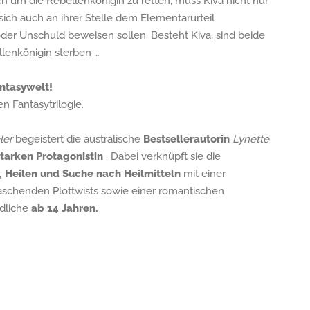
ch um die Rebellenkönigin zu retten, muss Kiva nicht nur
 sich auch an ihrer Stelle dem Elementarurteil
oder Unschuld beweisen sollen. Besteht Kiva, sind beide
ellenkönigin sterben …
antasywelt!
 Fantasytrilogie.
ler
begeistert die australische
Bestsellerautorin
Lynette
starken Protagonistin
. Dabei verknüpft sie die
, Heilen und Suche nach Heilmitteln
mit einer
schenden Plottwists sowie einer romantischen
ndliche
ab 14 Jahren.