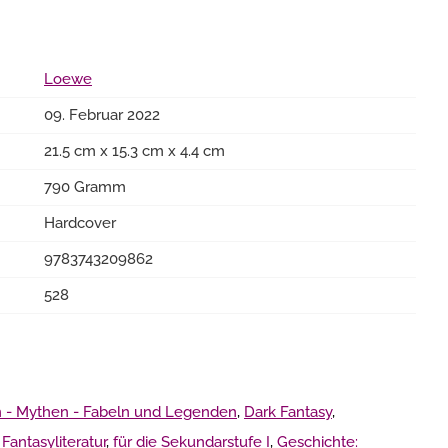
Loewe
09. Februar 2022
21.5 cm x 15.3 cm x 4.4 cm
790 Gramm
Hardcover
9783743209862
528
hen - Mythen - Fabeln und Legenden
,
Dark Fantasy
,
,
Fantasyliteratur
,
für die Sekundarstufe I
,
Geschichte: