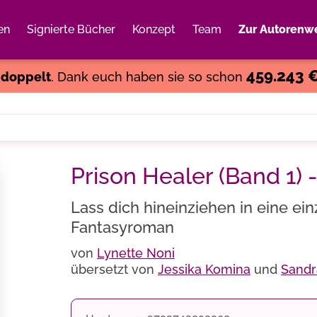
en
Signierte Bücher
Konzept
Team
Zur Autorenwe
Weiter einkaufen
Close
459.243 
s
doppelt
. Dank euch haben sie so schon
Prison Healer (Band 1) 
Lass dich hineinziehen in eine ein
Fantasyroman
von
Lynette Noni
übersetzt von
Jessika Komina
und
Sandr