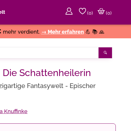
lt
(
0
)
(0)
€
mehr verdient.
→ Mehr erfahren
💪 📚 🙏
Suchen
- Die Schattenheilerin
zigartige Fantasywelt - Epischer
a Knuffinke