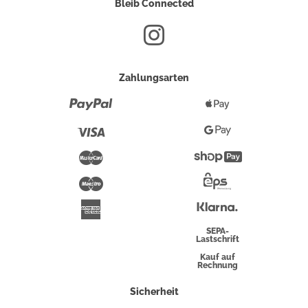
Bleib Connected
Zahlungsarten
Paypal
Apple
Pay
Visa
Google
Pay
Mastercard
Shopify
Pay
Maestro
Eps-
Überweisung
Klarna
American
Express
SEPA-
Lastschrift
Kauf auf
Rechnung
Sicherheit