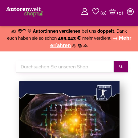
(
0
)
(0)
Weiter einkaufen
Close
✍️ 🧑‍🦱 💚
Autor:innen verdienen
bei uns
doppelt
. Dank
459.243 €
→ Mehr
euch haben sie so schon
mehr verdient.
erfahren
💪 📚 🙏
Durchsuchen
Suche
Sie
unseren
Shop