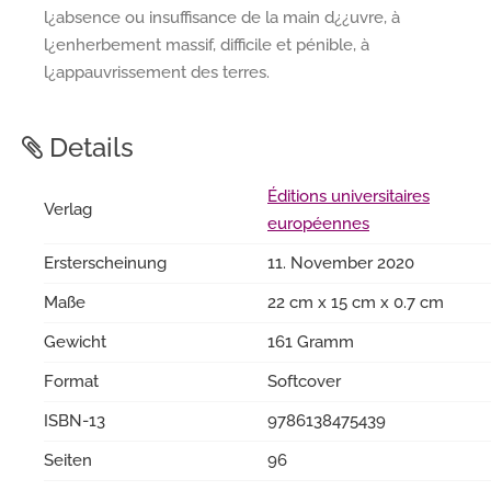
l¿absence ou insuffisance de la main d¿¿uvre, à
l¿enherbement massif, difficile et pénible, à
l¿appauvrissement des terres.
Details
Éditions universitaires
Verlag
européennes
Ersterscheinung
11. November 2020
Maße
22 cm x 15 cm x 0.7 cm
Gewicht
161 Gramm
Format
Softcover
ISBN-13
9786138475439
Seiten
96