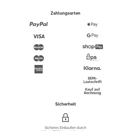
Zahlungsarten
Paypal
Apple
Pay
Visa
Google
Pay
Mastercard
Shopify
Pay
Maestro
Eps-
Überweisung
Klarna
American
Express
SEPA-
Lastschrift
Kauf auf
Rechnung
Sicherheit
SSL/HTTPS-
Verschlüsselung
Sicheres Einkaufen durch