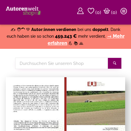
(
0
)
(0)
Weiter einkaufen
Close
✍️ 🧑‍🦱 💚
Autor:innen verdienen
bei uns
doppelt
. Dank
459.243 €
→ Mehr
euch haben sie so schon
mehr verdient.
erfahren
💪 📚 🙏
Durchsuchen
Suche
Sie
unseren
Shop