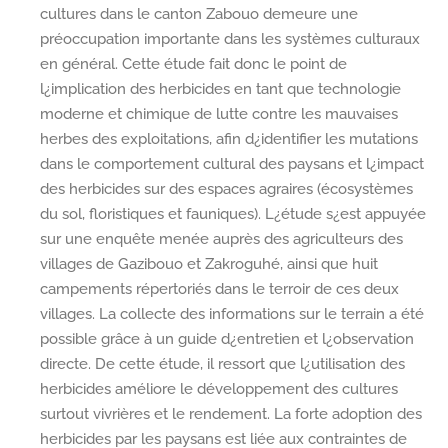
cultures dans le canton Zabouo demeure une
préoccupation importante dans les systèmes culturaux
en général. Cette étude fait donc le point de
l¿implication des herbicides en tant que technologie
moderne et chimique de lutte contre les mauvaises
herbes des exploitations, afin d¿identifier les mutations
dans le comportement cultural des paysans et l¿impact
des herbicides sur des espaces agraires (écosystèmes
du sol, floristiques et fauniques). L¿étude s¿est appuyée
sur une enquête menée auprès des agriculteurs des
villages de Gazibouo et Zakroguhé, ainsi que huit
campements répertoriés dans le terroir de ces deux
villages. La collecte des informations sur le terrain a été
possible grâce à un guide d¿entretien et l¿observation
directe. De cette étude, il ressort que l¿utilisation des
herbicides améliore le développement des cultures
surtout vivrières et le rendement. La forte adoption des
herbicides par les paysans est liée aux contraintes de