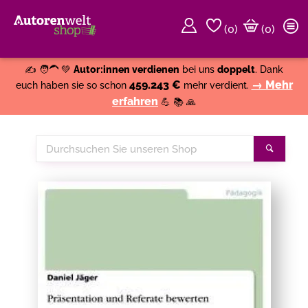
(
0
)
(0)
Weiter einkaufen
Close
✍️ 🧑‍🦱 💚
Autor:innen verdienen
bei uns
doppelt
. Dank
459.243 €
→ Mehr
euch haben sie so schon
mehr verdient.
erfahren
💪 📚 🙏
Durchsuchen
Suche
Sie
unseren
Shop