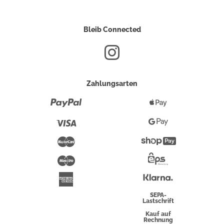
Bleib Connected
Zahlungsarten
Paypal
Apple
Pay
Visa
Google
Pay
Mastercard
Shopify
Pay
Maestro
Eps-
Überweisung
Klarna
American
Express
SEPA-
Lastschrift
Kauf auf
Rechnung