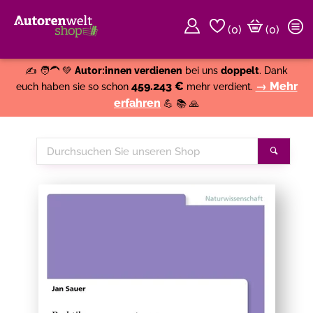
(
0
)
(0)
Weiter einkaufen
Close
✍️ 🧑‍🦱 💚
Autor:innen verdienen
bei uns
doppelt
. Dank
459.243 €
→ Mehr
euch haben sie so schon
mehr verdient.
erfahren
💪 📚 🙏
Durchsuchen
Suche
Sie
unseren
Shop