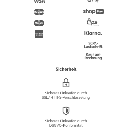
Visa
Google
Pay
Mastercard
Shopify
Pay
Maestro
Eps-
Überweisung
Klarna
American
Express
SEPA-
Lastschrift
Kauf auf
Rechnung
Sicherheit
SSL/HTTPS-
Verschlüsselung
Sicheres Einkaufen durch
SSL/HTTPS-Verschlüsselung.
DSGVO-
Konformität
Sicheres Einkaufen durch
DSGVO-Konformität.