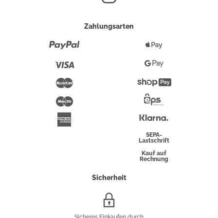
Zahlungsarten
Paypal
Apple
Pay
Visa
Google
Pay
Mastercard
Shopify
Pay
Maestro
Eps-
Überweisung
Klarna
American
Express
SEPA-
Lastschrift
Kauf auf
Rechnung
Sicherheit
SSL/HTTPS-
Verschlüsselung
Sicheres Einkaufen durch