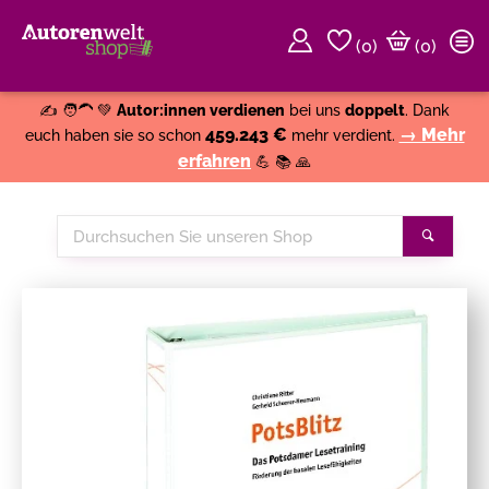
(
0
)
(0)
Weiter einkaufen
Close
✍️ 🧑‍🦱 💚
Autor:innen verdienen
bei uns
doppelt
. Dank
459.243 €
→ Mehr
euch haben sie so schon
mehr verdient.
erfahren
💪 📚 🙏
Durchsuchen
Suche
Sie
unseren
Shop