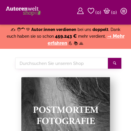
(
0
)
(0)
Weiter einkaufen
Close
✍️ 🧑‍🦱 💚
Autor:innen verdienen
bei uns
doppelt
. Dank
459.243 €
→ Mehr
euch haben sie so schon
mehr verdient.
erfahren
💪 📚 🙏
Durchsuchen
Suche
Sie
unseren
Shop