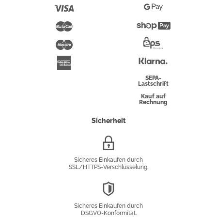
Pay
Visa
Google
Pay
Mastercard
Shopify
Pay
Maestro
Eps-
Überweisung
Klarna
American
Express
SEPA-
Lastschrift
Kauf auf
Rechnung
Sicherheit
SSL/HTTPS-
Verschlüsselung
Sicheres Einkaufen durch
SSL/HTTPS-Verschlüsselung.
DSGVO-
Konformität
Sicheres Einkaufen durch
DSGVO-Konformität.