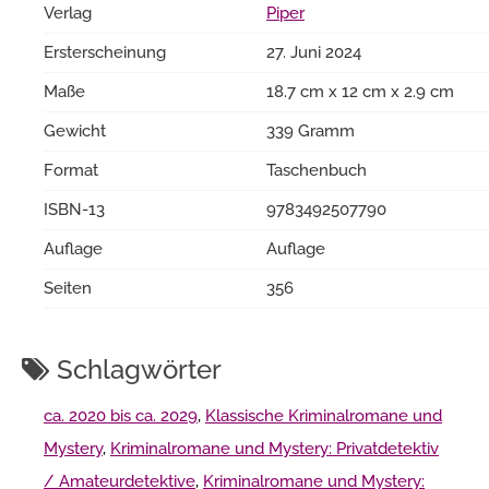
Verlag
Piper
Ersterscheinung
27. Juni 2024
Maße
18.7 cm x 12 cm x 2.9 cm
Gewicht
339 Gramm
Format
Taschenbuch
ISBN-13
9783492507790
Auflage
Auflage
Seiten
356
Schlagwörter
ca. 2020 bis ca. 2029
,
Klassische Kriminalromane und
Mystery
,
Kriminalromane und Mystery: Privatdetektiv
/ Amateurdetektive
,
Kriminalromane und Mystery: