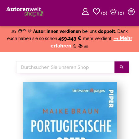
(
0
)
(0)
Weiter einkaufen
Close
✍️ 🧑‍🦱 💚
Autor:innen verdienen
bei uns
doppelt
. Dank
459.243 €
→ Mehr
euch haben sie so schon
mehr verdient.
erfahren
💪 📚 🙏
Durchsuchen
Suche
Sie
unseren
Shop