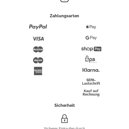
Zahlungsarten
Paypal
Apple
Pay
Visa
Google
Pay
Mastercard
Shopify
Pay
Maestro
Eps-
Überweisung
Klarna
American
Express
SEPA-
Lastschrift
Kauf auf
Rechnung
Sicherheit
SSL/HTTPS-
Verschlüsselung
Sicheres Einkaufen durch