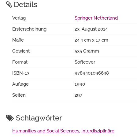
Details
Verlag
Springer Netherland
Ersterscheinung
23. August 2014
Maße
24.4 cm x 17 cm
Gewicht
535 Gramm
Format
Softcover
ISBN-13
9789401096638
Auflage
1990
Seiten
297
Schlagwörter
Humanities and Social Sciences
,
Interdisziplinäre