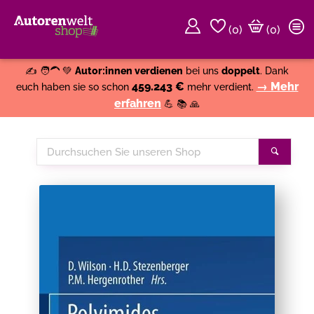
(
0
)
(0)
Weiter einkaufen
Close
✍️ 🧑‍🦱 💚
Autor:innen verdienen
bei uns
doppelt
. Dank
459.243 €
→ Mehr
euch haben sie so schon
mehr verdient.
erfahren
💪 📚 🙏
Durchsuchen
Suche
Sie
unseren
Shop