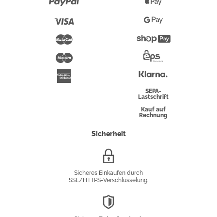
Paypal
Apple
Pay
Visa
Google
Pay
Mastercard
Shopify
Pay
Maestro
Eps-
Überweisung
Klarna
American
Express
SEPA-
Lastschrift
Kauf auf
Rechnung
Sicherheit
SSL/HTTPS-
Verschlüsselung
Sicheres Einkaufen durch
SSL/HTTPS-Verschlüsselung.
DSGVO-
Konformität