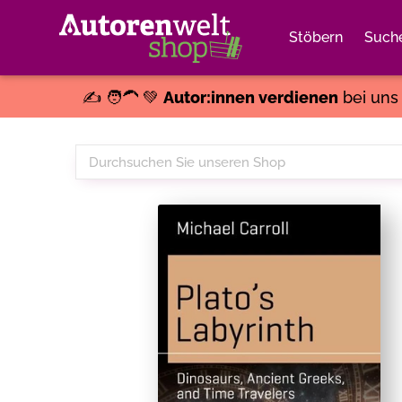
Stöbern
Such
✍️ 🧑‍🦱 💚
Autor:innen verdienen
bei un
Durchsuchen
Sie
unseren
Shop