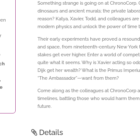
Something strange is going on at ChronoCorp. 
dinosaurs and ancient murals; the private labora
reason? Katya, Xavier, Todd, and colleagues are o
gen
modern physics and unlock the power of time t
r
Their early experiments have proved a resoundi
and space, from nineteenth-century New York to
stakes get ever higher. Enter a world of competi
f
quite what it seems. Why is Xavier acting so od
ch
Dijk get her wealth? What is the Primus Imper
“The Ambassador”—want from them?
,
ne
Come along as the colleagues at ChronoCorp and
timelines, battling those who would harm them i
future.
Details