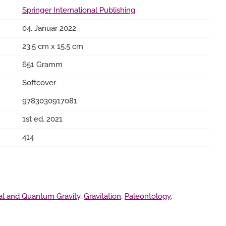
Springer International Publishing
04. Januar 2022
23.5 cm x 15.5 cm
651 Gramm
Softcover
9783030917081
1st ed. 2021
414
cal and Quantum Gravity
,
Gravitation
,
Paleontology
,