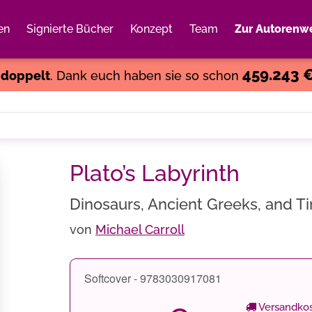
en
Signierte Bücher
Konzept
Team
Zur Autorenwe
Weiter einkaufen
Close
459.243 
s
doppelt
. Dank euch haben sie so schon
Plato’s Labyrinth
Dinosaurs, Ancient Greeks, and T
von
Michael Carroll
Softcover - 9783030917081
Versandkos