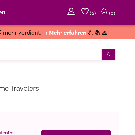
lt
(
0
)
(0)
€
mehr verdient.
→ Mehr erfahren
💪 📚 🙏
Suchen
ime Travelers
tenfrei