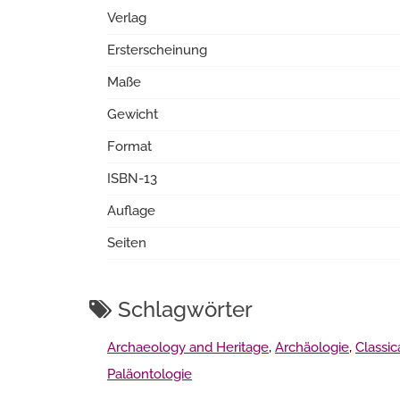
Verlag
Ersterscheinung
Maße
Gewicht
Format
ISBN-13
Auflage
Seiten
Schlagwörter
Archaeology and Heritage
,
Archäologie
,
Classi
Paläontologie