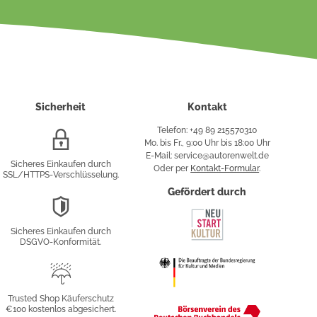
Sicherheit
Kontakt
Telefon: +49 89 215570310
SSL/HTTPS-
Mo. bis Fr., 9:00 Uhr bis 18:00 Uhr
Verschlüsselung
E-Mail: service@autorenwelt.de
Sicheres Einkaufen durch
Oder per
Kontakt-Formular
.
SSL/HTTPS-Verschlüsselung.
fy
Gefördert durch
DSGVO-
Konformität
Sicheres Einkaufen durch
sung
DSGVO-Konformität.
Trusted
Shop
Trusted Shop Käuferschutz
€100 kostenlos abgesichert.
Käuferschutz