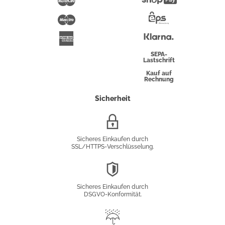
Mastercard
Shopify
Pay
Maestro
Eps-
Überweisung
Klarna
American
Express
SEPA-
Lastschrift
Kauf auf
Rechnung
Sicherheit
SSL/HTTPS-
Verschlüsselung
Sicheres Einkaufen durch
SSL/HTTPS-Verschlüsselung.
DSGVO-
Konformität
Sicheres Einkaufen durch
DSGVO-Konformität.
Trusted