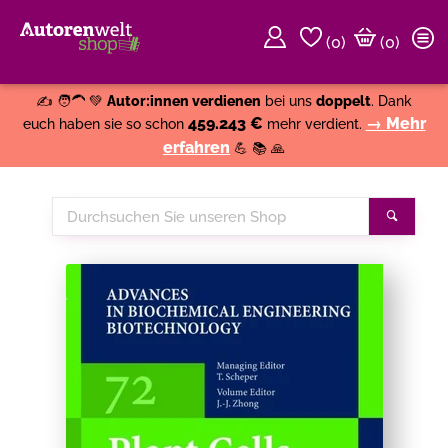
(
0
)
(0)
Weiter einkaufen
Close
✍️ 🧑‍🦱 💚
Autor:innen verdienen
bei uns
doppelt
. Dank
459.243 €
→ Mehr
euch haben sie so schon
mehr verdient.
erfahren
💪 📚 🙏
Durchsuchen
Suche
Sie
unseren
Shop