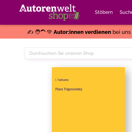
Stöbern
Such
✍️ 🧑‍🦱 💚
Autor:innen verdienen
bei un
Durchsuchen
Sie
unseren
Shop