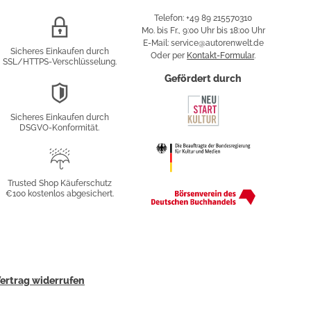
Telefon: +49 89 215570310
SSL/HTTPS-
Mo. bis Fr., 9:00 Uhr bis 18:00 Uhr
Verschlüsselung
E-Mail: service@autorenwelt.de
Sicheres Einkaufen durch
Oder per
Kontakt-Formular
.
SSL/HTTPS-Verschlüsselung.
fy
Gefördert durch
DSGVO-
Konformität
Sicheres Einkaufen durch
sung
DSGVO-Konformität.
Trusted
Shop
Trusted Shop Käuferschutz
€100 kostenlos abgesichert.
Käuferschutz
ertrag widerrufen