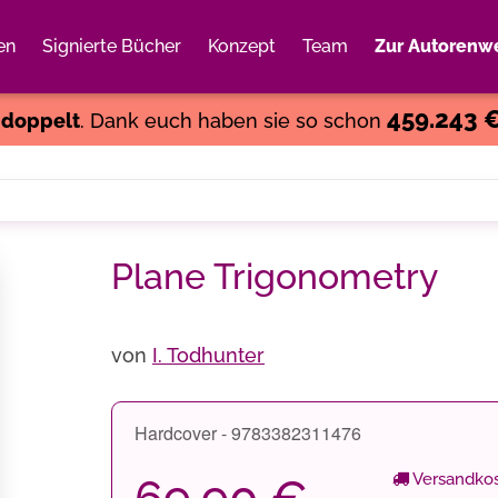
en
Signierte Bücher
Konzept
Team
Zur Autorenwe
Weiter einkaufen
Close
459.243 
s
doppelt
. Dank euch haben sie so schon
Plane Trigonometry
von
I. Todhunter
Hardcover - 9783382311476
Versandkos