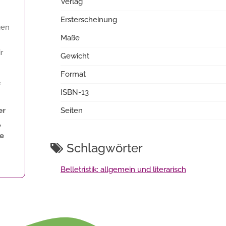
Verlag
Ersterscheinung
gen
Maße
r
Gewicht
Format
f
ISBN-13
er
Seiten
,
ne
Schlagwörter
Belletristik: allgemein und literarisch