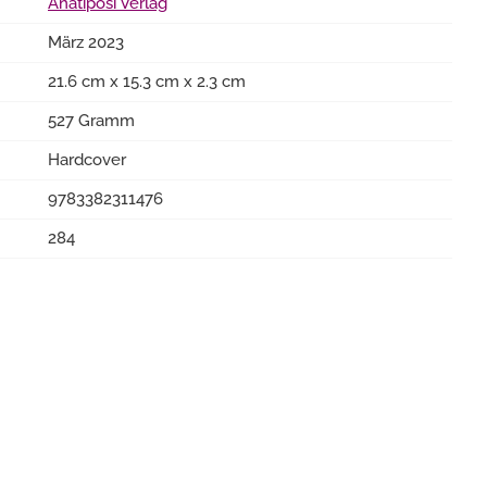
Anatiposi Verlag
März 2023
21.6 cm x 15.3 cm x 2.3 cm
527 Gramm
Hardcover
9783382311476
284