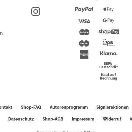
Paypal
Apple
Pay
Visa
Google
Pay
Mastercard
Shopi
um
Pay
Maestro
Eps-
Überwei
Klarna
American
Express
SEPA-
Lastschrift
Kauf auf
Rechnung
ontakt
Shop-FAQ
Autorenprogramm
Signieraktionen
Datenschutz
Shop-AGB
Impressum
Widerruf
V