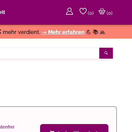
lt
(
0
)
(0)
€
mehr verdient.
→ Mehr erfahren
💪 📚 🙏
Suchen
tenfrei