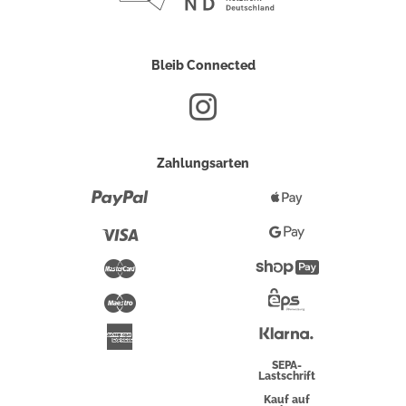
Bleib Connected
Zahlungsarten
Paypal
Apple
Pay
Visa
Google
Pay
Mastercard
Shopify
Pay
Maestro
Eps-
Überweisung
Klarna
American
Express
SEPA-
Lastschrift
Kauf auf