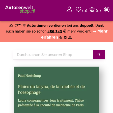
(
0
)
(0)
Weiter einkaufen
Close
✍️ 🧑‍🦱 💚
Autor:innen verdienen
bei uns
doppelt
. Dank
459.243 €
→ Mehr
euch haben sie so schon
mehr verdient.
erfahren
💪 📚 🙏
Durchsuchen
Suche
Sie
unseren
Shop