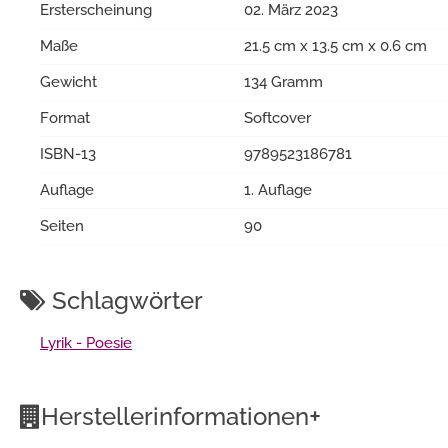
Ersterscheinung
02. März 2023
Maße
21.5 cm x 13.5 cm x 0.6 cm
Gewicht
134 Gramm
Format
Softcover
ISBN-13
9789523186781
Auflage
1. Auflage
Seiten
90
Schlagwörter
Lyrik - Poesie
+
Herstellerinformationen