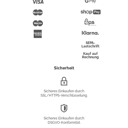
Visa
Google
Pay
Mastercard
Shopify
Pay
Maestro
Eps-
Überweisung
Klarna
American
Express
SEPA-
Lastschrift
Kauf auf
Rechnung
Sicherheit
SSL/HTTPS-
Verschlüsselung
Sicheres Einkaufen durch
SSL/HTTPS-Verschlüsselung.
DSGVO-
Konformität
Sicheres Einkaufen durch
DSGVO-Konformität.