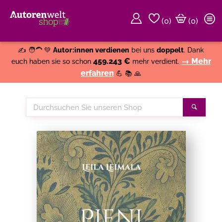
(
0
)
(0)
Weiter einkaufen
Close
✍️ 🧑‍🦱 💚
Autor:innen verdienen
bei uns
doppelt
. Dank
459.243 €
→ Mehr
euch haben sie so schon
mehr verdient.
erfahren
💪 📚 🙏
Durchsuchen
Suche
Sie
unseren
Shop