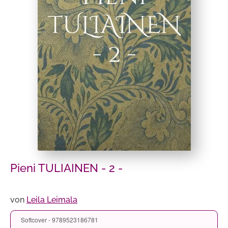
Pieni TULIAINEN - 2 -
von
Leila Leimala
Softcover - 9789523186781