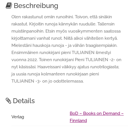
Beschreibung
Olen rakastunut omiin runoihini. Toivon, että sinäkin
rakastut. Kirjoitin runoja kännykän ruudulle. Tallensin
muistiinpanoihin. Etsin myös vuosikymmenten saatossa
kirjoittamani vanhat runot. Niitä alkoi vähitellen kertyä.
Mielestäni hauskoja runoja - ja vähän traagisempiakin.
Ensimmäinen runokirjani pieni TULIAINEN ilmestyi
vuonna 2022. Toinen runokirjani Pieni TULIAINEN -2- on
nyt käsissäsi. Haaveissani väikkyy ajatus runotrilogiasta;
ja uusia runoja kolmanteen runokirjaan pieni
TULIAINEN -3- on jo odottelemassa.
Details
BoD – Books on Demand –
Verlag
Finnland