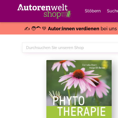
Stöbern
Such
✍️ 🧑‍🦱 💚
Autor:innen verdienen
bei un
Durchsuchen
Sie
unseren
Shop