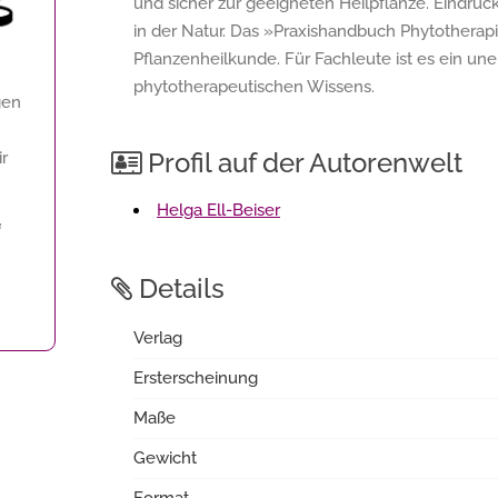
und sicher zur geeigneten Heilpflanze. Eindru
in der Natur. Das »Praxishandbuch Phytotherapie
Pflanzenheilkunde. Für Fachleute ist es ein un
phytotherapeutischen Wissens.
gen
Profil auf der Autorenwelt
ir
Helga Ell-Beiser
f
Details
Verlag
Ersterscheinung
Maße
Gewicht