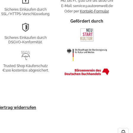
Mo. bis Fr., 9:00 Uhr bis 18:00 Uhr
Verschlüsselung
E-Mail: service@autorenwelt.de
Sicheres Einkaufen durch
Oder per
Kontakt-Formular
.
SSL/HTTPS-Verschlüsselung.
fy
Gefördert durch
DSGVO-
Konformität
Sicheres Einkaufen durch
sung
DSGVO-Konformität.
Trusted
Shop
Trusted Shop Käuferschutz
€100 kostenlos abgesichert.
Käuferschutz
ertrag widerrufen