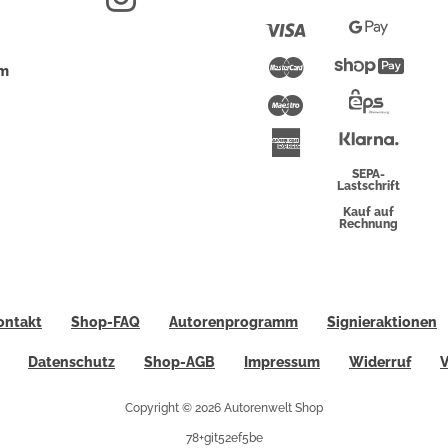
Pay
Visa
Google
Pay
Mastercard
Shopi
um
Pay
Maestro
Eps-
Überwei
Klarna
American
Express
SEPA-
Lastschrift
Kauf auf
Rechnung
ontakt
Shop-FAQ
Autorenprogramm
Signieraktionen
Datenschutz
Shop-AGB
Impressum
Widerruf
V
Copyright © 2026 Autorenwelt Shop
78+git52ef5be