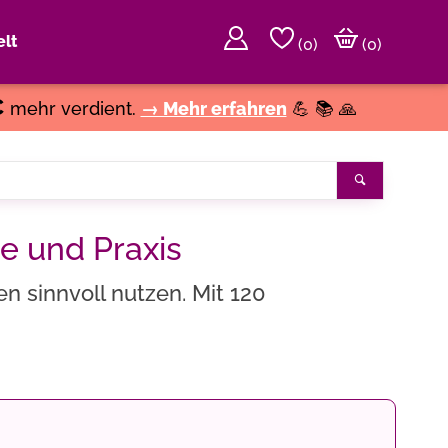
lt
(
0
)
(0)
€
mehr verdient.
→ Mehr erfahren
💪 📚 🙏
Suchen
ie und Praxis
n sinnvoll nutzen. Mit 120