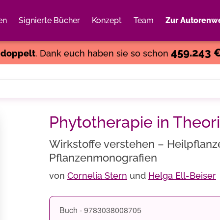
en
Signierte Bücher
Konzept
Team
Zur Autorenwe
Weiter einkaufen
Close
459.243 
s
doppelt
. Dank euch haben sie so schon
Phytotherapie in Theor
Wirkstoffe verstehen – Heilpflanze
Pflanzenmonografien
von
Cornelia Stern
und
Helga Ell-Beiser
Buch - 9783038008705