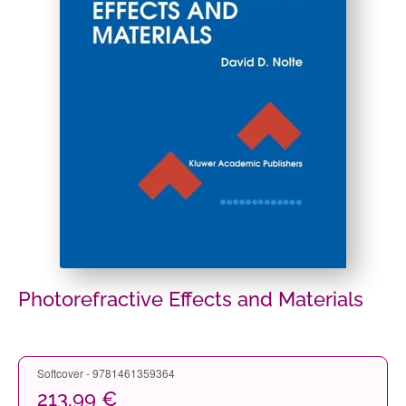
Photorefractive Effects and Materials
Softcover - 9781461359364
213,99 €