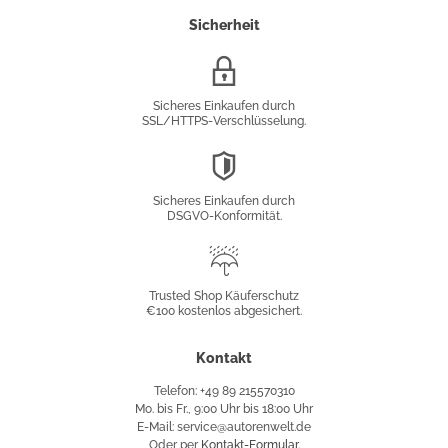
Sicherheit
SSL/HTTPS-
Verschlüsselung
Sicheres Einkaufen durch
SSL/HTTPS-Verschlüsselung.
DSGVO-
Konformität
Sicheres Einkaufen durch
DSGVO-Konformität.
Trusted
Shop
Trusted Shop Käuferschutz
€100 kostenlos abgesichert.
Käuferschutz
Kontakt
Telefon: +49 89 215570310
Mo. bis Fr., 9:00 Uhr bis 18:00 Uhr
E-Mail: service@autorenwelt.de
Oder per
Kontakt-Formular
.