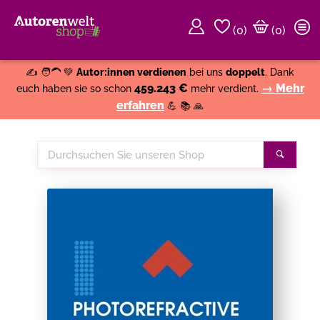
(
0
)
(0)
Weiter einkaufen
Close
✍️ 🧑‍🦱 💚
Autor:innen verdienen
bei uns
doppelt
. Dank
459.243 €
→ Mehr
euch haben sie so schon
mehr verdient.
erfahren
💪 📚 🙏
Durchsuchen
Suche
Sie
unseren
Shop