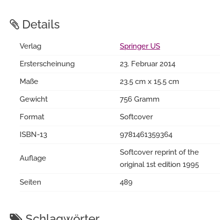
Details
Verlag
Springer US
Ersterscheinung
23. Februar 2014
Maße
23.5 cm x 15.5 cm
Gewicht
756 Gramm
Format
Softcover
ISBN-13
9781461359364
Softcover reprint of the
Auflage
original 1st edition 1995
Seiten
489
Schlagwörter