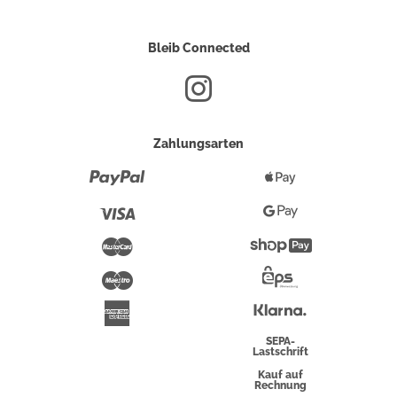
Bleib Connected
Zahlungsarten
Paypal
Apple
Pay
Visa
Google
Pay
Mastercard
Shopify
Pay
Maestro
Eps-
Überweisung
Klarna
American
Express
SEPA-
Lastschrift
Kauf auf
Rechnung