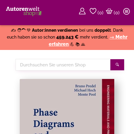
(
0
)
(0)
Weiter einkaufen
Close
✍️ 🧑‍🦱 💚
Autor:innen verdienen
bei uns
doppelt
. Dank
459.243 €
→ Mehr
euch haben sie so schon
mehr verdient.
erfahren
💪 📚 🙏
Durchsuchen
Suche
Sie
unseren
Shop