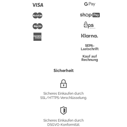
Pay
Visa
Google
Pay
Mastercard
Shopify
Pay
Maestro
Eps-
Überweisung
Klarna
American
Express
SEPA-
Lastschrift
Kauf auf
Rechnung
Sicherheit
SSL/HTTPS-
Verschlüsselung
Sicheres Einkaufen durch
SSL/HTTPS-Verschlüsselung.
DSGVO-
Konformität
Sicheres Einkaufen durch
DSGVO-Konformität.